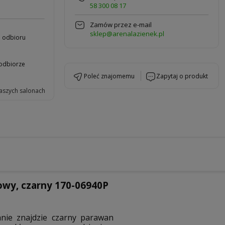
58 300 08 17
Zamów przez e-mail
sklep@arenalazienek.pl
b odbioru
 odbiorze
poleć znajomemu
zapytaj o produkt
aszych salonach
y, czarny 170-06940P
nie znajdzie czarny parawan