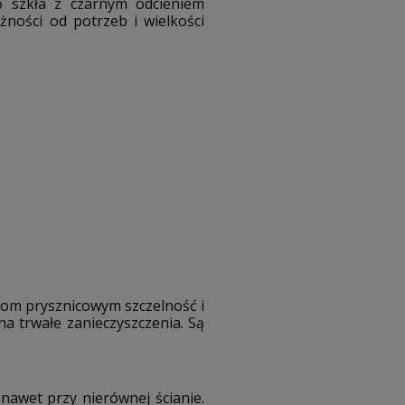
o szkła z czarnym odcieniem
ności od potrzeb i wielkości
nom prysznicowym szczelność i
na trwałe zanieczyszczenia. Są
awet przy nierównej ścianie.