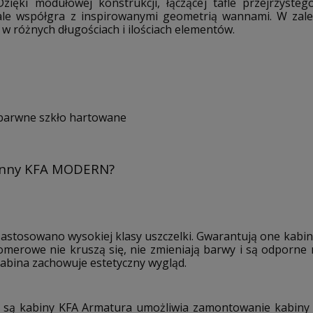
ki modułowej konstrukcji, łączącej tafle przejrzysteg
nale współgra z inspirowanymi geometrią wannami. W zależ
 w różnych długościach i ilościach elementów.
zbarwne szkło hartowane
anny KFA MODERN?
stosowano wysokiej klasy uszczelki. Gwarantują one kabi
omerowe nie kruszą się, nie zmieniają barwy i są odporne 
kabina zachowuje estetyczny wygląd.
e są kabiny KFA Armatura umożliwia zamontowanie kabiny n