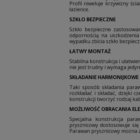
Profil niweluje krzywizny ś
łazience.
SZKŁO BEZPIECZNE
Szkło bezpieczne zastosowa
odpornością na uszkodzenia
wypadku zbicia szkło bezpiecz
ŁATWY MONTAŻ
Stabilna konstrukcja i ułatw
nie jest trudny i wymaga jed
SKŁADANIE HARMONIJKOWE 
Taki sposób składania para
rozkładać i składać, dzięki 
konstrukcji tworzyć rodzaj k
MOŻLIWOŚĆ OBRACANIA E
Specjalna konstrukcja par
prysznicowy dostosowuje się
Parawan prysznicowy można zł