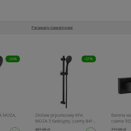
Parawany nawannowe
-36%
-37%
A MOZA,
Zestaw prysznicowy KFA
Bateria 
MOZA 3 funkcyjny, czarny 841-
czarna 55
365-81
401,00 zł
717,00 zł