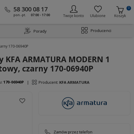
58 300 08 17
0
pon.-pt.
07:00 - 17:00
Twoje konto
Ulubione
Koszyk
Producenci
Porady
arny 170-06940P
y KFA ARMATURA MODERN 1
towy, czarny 170-06940P
u:
170-06940P
Producent:
KFA ARMATURA
|
Zamów przez telefon