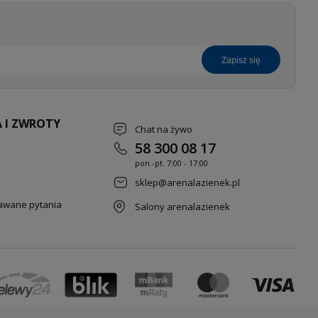
zapisz się
 I ZWROTY
Chat na żywo
58 300 08 17
pon.-pt. 7
:00 - 17:00
sklep@arenalazienek.pl
dawane pytania
Salony arenalazienek