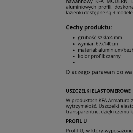
nawannowy KFA MODERN. Dzię
aluminiowych profili, dosko
łazienki dostępne są 3 modele
Cechy produktu:
grubość szkła:4 mm
wymiar: 67x140cm
materiał: aluminium/be
kolor profili: czarny
Dlaczego parawan do w
USZCZELKI ELASTOMEROWE
W produktach KFA Armatura za
wytrzymałość. Uszczelki elast
transparentne, dzięki czemu 
PROFIL U
Profil U, w który wyposażon