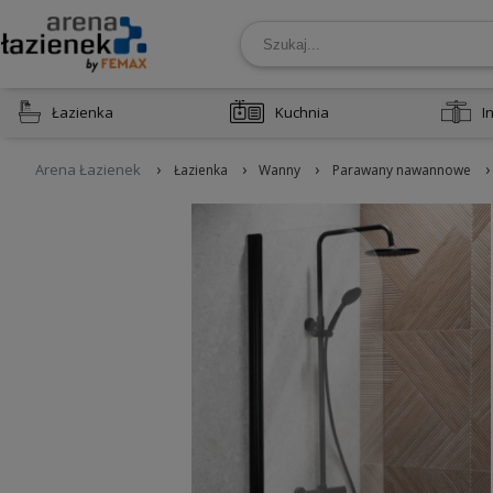
Łazienka
Kuchnia
I
›
›
›
›
Arena Łazienek
Łazienka
Wanny
Parawany nawannowe