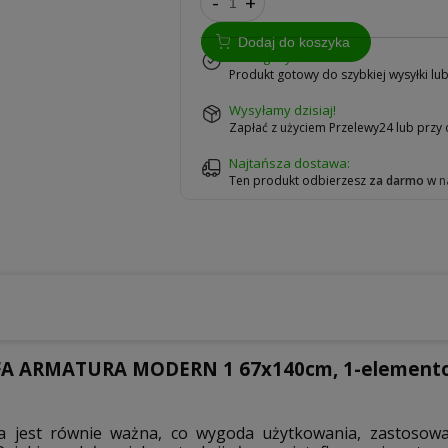
-
+
Dodaj do koszyka
w magazynie
Produkt gotowy do szybkiej wysyłki lu
wysyłamy dzisiaj!
Zapłać z użyciem Przelewy24 lub przy
Najtańsza dostawa:
Ten produkt odbierzesz
za darmo
w
n
A ARMATURA MODERN 1 67x140cm, 1-elementow
ka jest równie ważna, co wygoda użytkowania, zastosowa