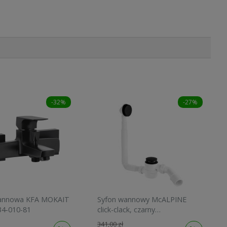
-32%
-27%
wannowa KFA MOKAIT
Syfon wannowy McALPINE
34-010-81
click-clack, czarny
HC2600CLMB
341,00 zł