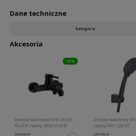
Dane techniczne
Kategoria
Akcesoria
-35%
Bateria wannowa KFA MOZA
Zestaw wannowy KF
BLACK czarny 5034-010-81
czarny 841-220-81
676,00 zł
227,00 zł