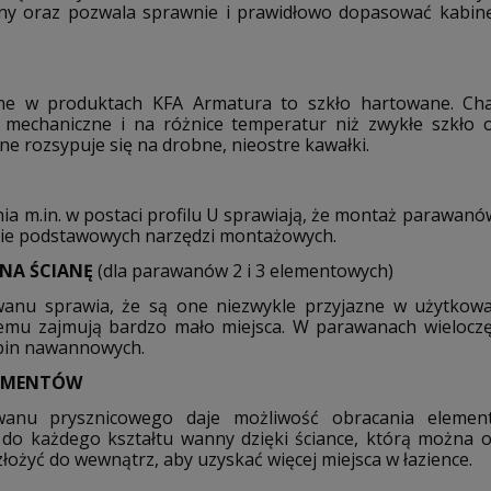
ciany oraz pozwala sprawnie i prawidłowo dopasować kabi
ne w produktach KFA Armatura to szkło hartowane. Cha
 mechaniczne i na różnice temperatur niż zwykłe szkło 
ne rozsypuje się na drobne, nieostre kawałki.
ienia m.in. w postaci profilu U sprawiają, że montaż paraw
ynie podstawowych narzędzi montażowych.
NA ŚCIANĘ
(dla parawanów 2 i 3 elementowych)
wanu sprawia, że są one niezwykle przyjazne w użytkow
czemu zajmują bardzo mało miejsca. W parawanach wieloczę
abin nawannowych.
LEMENTÓW
awanu prysznicowego daje możliwość obracania eleme
 do każdego kształtu wanny dzięki ściance, którą można 
ożyć do wewnątrz, aby uzyskać więcej miejsca w łazience.