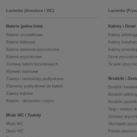
Łazienka (Armatura i WC)
Łazienka (Prys
Baterie (pełna lista)
Kabiny i Drzwi
Baterie umywalkowe
Kabiny półokrąg
Baterie bidetowe
Kabiny kwadrat
Baterie wannowo-prysznicowe
Kabiny prostoką
Baterie prysznicowe
Drzwi prysznic
Zestawy baterii łazienkowych
Ścianki pryszni
Wylewki wannowe
Brodziki i Zes
Zawory i termostaty podtynkowe
Elementy podtynkowe do baterii
Brodziki kwadra
Zawory kątowe
Brodziki półokrą
Baterie - akcesoria i części
Brodziki prosto
Nogi i stelaże d
Miski WC / Toalety
Zestawy pryszn
Miski WC
Słuchawki prys
Deski WC
Panele pryszni