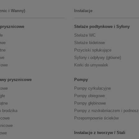
znic i Wanny)
Instalacje
 prysznicowe
Stelaże podtynkowe i Syfony
łe
Stelaże WC
owe
Stelaże bidetowe
tne
Przyciski spłukujące
owe
Syfony i odpływy (główne)
cowe
Korki do umywalek
tawy prysznicowe
Pompy
towe
Pompy cyrkulacyjne
głe
Pompy obiegowe
kątne
Pompy głębinowe
o brodzika
Pompy z rozdrabniaczem i podnos
icowe
Przepompownie ścieków
znicowe
Instalacje z tworzyw / Stali
cowe