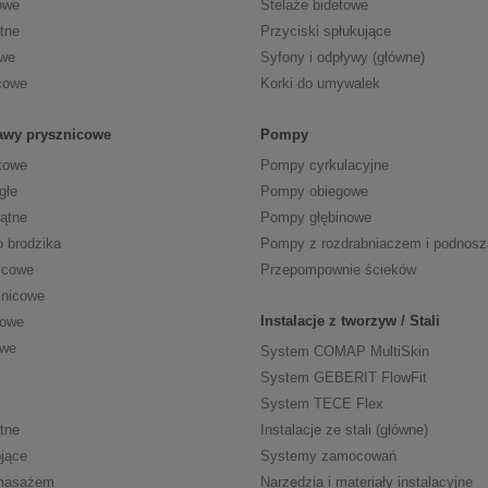
owe
Stelaże bidetowe
tne
Przyciski spłukujące
owe
Syfony i odpływy (główne)
cowe
Korki do umywalek
tawy prysznicowe
Pompy
towe
Pompy cyrkulacyjne
głe
Pompy obiegowe
kątne
Pompy głębinowe
o brodzika
Pompy z rozdrabniaczem i podnos
icowe
Przepompownie ścieków
znicowe
Instalacje z tworzyw / Stali
cowe
owe
System COMAP MultiSkin
System GEBERIT FlowFit
System TECE Flex
tne
Instalacje ze stali (główne)
jące
Systemy zamocowań
masażem
Narzędzia i materiały instalacyjne