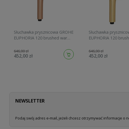
Słuchawka prysznicowa GROHE
Słuchawka prysznic
EUPHORIA 120 brushed warm
EUPHORIA 120 brush
sunset 134883DL00
sunrise 134883GN00
646,00 zł
646,00 zł
452,00 zł
452,00 zł
NEWSLETTER
Podaj swój adres e-mail, jeżeli chcesz otrzymywać informacje o 