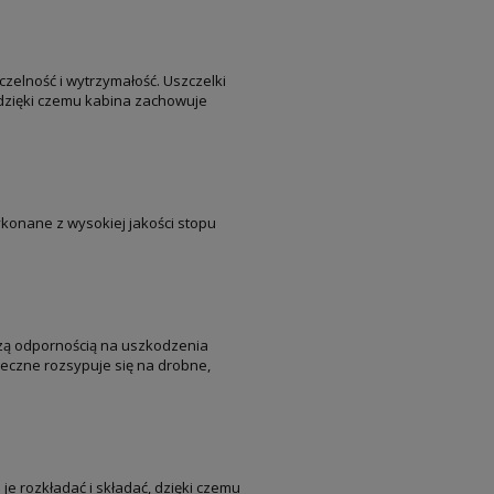
elność i wytrzymałość. Uszczelki
 dzięki czemu kabina zachowuje
Wykonane z wysokiej jakości stopu
zą odpornością na uszkodzenia
ieczne rozsypuje się na drobne,
e rozkładać i składać, dzięki czemu