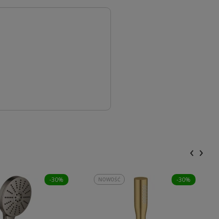
‹
›
-30%
-30%
NOWOŚĆ