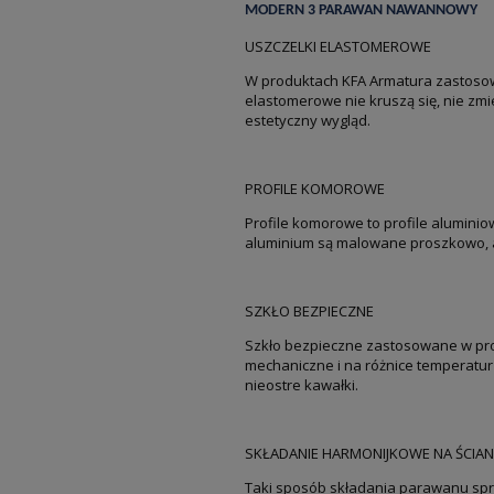
MODERN 3 PARAWAN NAWANNOWY
USZCZELKI ELASTOMEROWE
W produktach KFA Armatura zastosow
elastomerowe nie kruszą się, nie zm
estetyczny wygląd.
PROFILE KOMOROWE
Profile komorowe to profile aluminiow
aluminium są malowane proszkowo, a
SZKŁO BEZPIECZNE
Szkło bezpieczne zastosowane w pro
mechaniczne i na różnice temperatur
nieostre kawałki.
SKŁADANIE HARMONIJKOWE NA ŚCIAN
Taki sposób składania parawanu spra