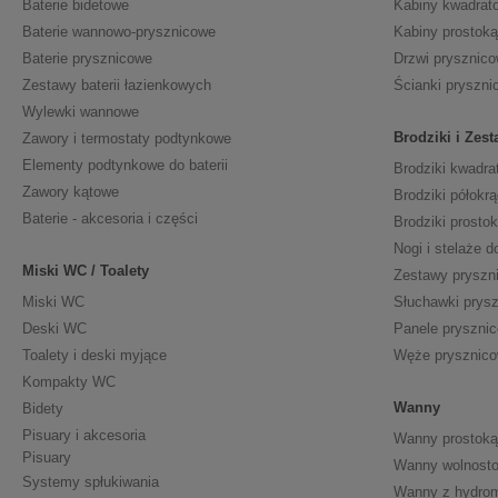
Baterie bidetowe
Kabiny kwadrat
Baterie wannowo-prysznicowe
Kabiny prostoką
Baterie prysznicowe
Drzwi prysznic
Zestawy baterii łazienkowych
Ścianki pryszni
Wylewki wannowe
Brodziki i Zes
Zawory i termostaty podtynkowe
Elementy podtynkowe do baterii
Brodziki kwadra
Zawory kątowe
Brodziki półokrą
Baterie - akcesoria i części
Brodziki prosto
Nogi i stelaże d
Miski WC / Toalety
Zestawy pryszn
Miski WC
Słuchawki prys
Deski WC
Panele pryszni
Toalety i deski myjące
Węże prysznic
Kompakty WC
Wanny
Bidety
Pisuary i akcesoria
Wanny prostoką
Pisuary
Wanny wolnosto
Systemy spłukiwania
Wanny z hydro