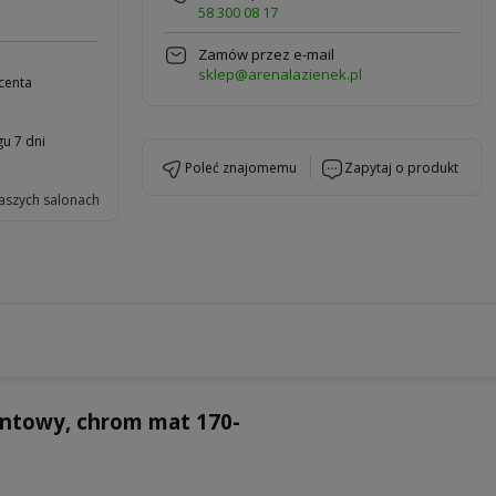
58 300 08 17
Zamów przez e-mail
sklep@arenalazienek.pl
centa
u 7 dni
poleć znajomemu
zapytaj o produkt
aszych salonach
towy, chrom mat 170-