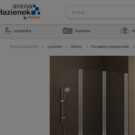
Łazienka
Kuchnia
I
›
›
›
›
Arena Łazienek
Łazienka
Wanny
Parawany nawannowe