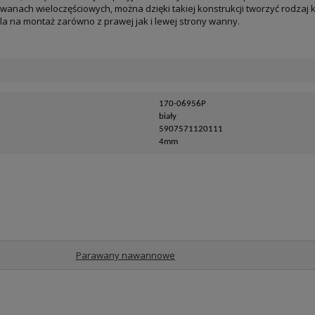
wanach wieloczęściowych, można dzięki takiej konstrukcji tworzyć rodz
la na montaż zarówno z prawej jak i lewej strony wanny.
170-06956P
biały
5907571120111
4mm
Parawany nawannowe