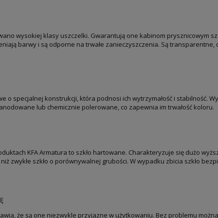
ano wysokiej klasy uszczelki. Gwarantują one kabinom prysznicowym szcz
ieniają barwy i są odporne na trwałe zanieczyszczenia. Są transparentne,
e o specjalnej konstrukcji, która podnosi ich wytrzymałość i stabilność. 
nodowane lub chemicznie polerowane, co zapewnia im trwałość koloru.
duktach KFA Armatura to szkło hartowane. Charakteryzuje się dużo wyżs
 niż zwykłe szkło o porównywalnej grubości. W wypadku zbicia szkło bezp
Ę
wia, że są one niezwykle przyjazne w użytkowaniu. Bez problemu można j