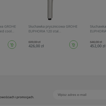
owa GROHE
Słuchawka prysznicowa GROHE
Słuchawk
ed cool
EUPHORIA 120 stal
EUPHORIA
szczotkowana 134883DC00
graphite 
609,00 zł
646,00 zł
426,00 zł
452,00 zł
nowościach i promocjach.