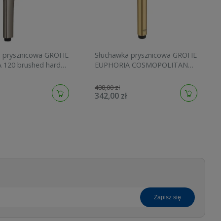
a prysznicowa GROHE
Słuchawka prysznicowa GROHE
 120 brushed hard
EUPHORIA COSMOPOLITAN
134883AL00
STICK brushed cool sunrise
27400GN0
488,00 zł
342,00 zł
zapisz się