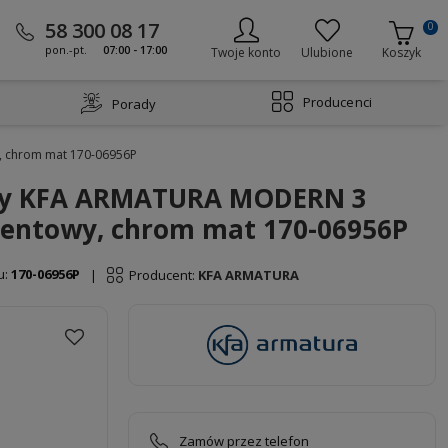
58 300 08 17
0
pon.-pt.
07:00 - 17:00
Twoje konto
Ulubione
Koszyk
Producenci
Porady
 chrom mat 170-06956P
y KFA ARMATURA MODERN 3
mentowy, chrom mat 170-06956P
u:
170-06956P
Producent:
KFA ARMATURA
|
Zamów przez telefon