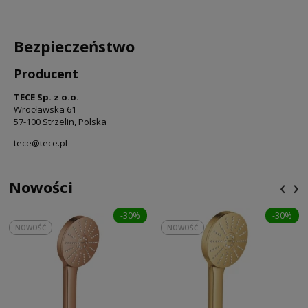
Bezpieczeństwo
Producent
TECE Sp. z o.o.
Wrocławska 61
57-100 Strzelin, Polska
tece@tece.pl
‹
›
Nowości
-30%
-30%
NOWOŚĆ
NOWOŚĆ