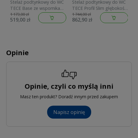
Stelaż podtynkowy do WC
Stelaż podtynkowy do WC
S
TECE Base ze wspornikami
TECE Profil Slim głębokość
T
9400407
8cm 9300502
u
1 173,00 zł
1 744,00 zł
1 
519,00 zł
862,90 zł
8
9
Opinie
Opinie, czyli co myślą inni
Masz ten produkt? Doradź innym przed zakupem
Napisz opinię