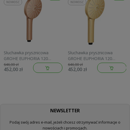
NOWOŚĆ
NOWOŚĆ
Słuchawka prysznicowa
Słuchawka prysznicowa
GROHE EUPHORIA 120
GROHE EUPHORIA 120
brushed warm sunset
brushed cool sunrise
646,00 zł
646,00 zł
452,00 zł
452,00 zł
134883DL00
134883GN00
NEWSLETTER
Podaj swój adres e-mail, jeżeli chcesz otrzymywać informacje o
nowościach i promocjach.