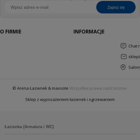
zapisz się
O FIRMIE
INFORMACJE
Chat 
sklep
Salon
© Arena Łazienek & maxsote
Wszystkie prawa zastrzeżone.
Sklep z wyposażeniem łazienek i ogrzewaniem
Łazienka (Armatura i WC)