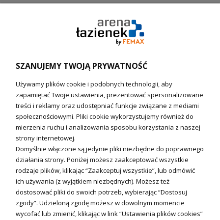
Pompy ciepła (producenci)
Ogrzewanie podłogowe (główne)
Podgrzewacze wody
Wymienniki i zasobniki
Naczynia wzbiorcze / Reduktory
SZANUJEMY TWOJĄ PRYWATNOŚĆ
Technika solarna i Sterowanie
Używamy plików cookie i podobnych technologii, aby
Technika solarna
zapamiętać Twoje ustawienia, prezentować spersonalizowane
Fotowoltanika
treści i reklamy oraz udostępniać funkcje związane z mediami
Sterowniki i regulatory
społecznościowymi. Pliki cookie wykorzystujemy również do
mierzenia ruchu i analizowania sposobu korzystania z naszej
Nagrzewnice i kurtyny
strony internetowej.
Domyślnie włączone są jedynie pliki niezbędne do poprawnego
Kuchnia i Wentylacja
działania strony. Poniżej możesz zaakceptować wszystkie
rodzaje plików, klikając “Zaakceptuj wszystkie”, lub odmówić
Kuchnia
ich używania (z wyjątkiem niezbędnych). Możesz też
dostosować pliki do swoich potrzeb, wybierając “Dostosuj
Zlewozmywaki
zgody”. Udzieloną zgodę możesz w dowolnym momencie
Baterie kuchenne
wycofać lub zmienić, klikając w link “Ustawienia plików cookies”
Młynki do odpadów