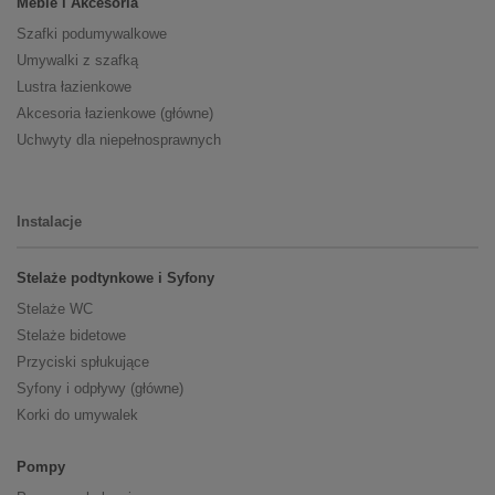
Meble i Akcesoria
Szafki podumywalkowe
Umywalki z szafką
Lustra łazienkowe
Akcesoria łazienkowe (główne)
Uchwyty dla niepełnosprawnych
Instalacje
Stelaże podtynkowe i Syfony
Stelaże WC
Stelaże bidetowe
Przyciski spłukujące
Syfony i odpływy (główne)
Korki do umywalek
Pompy