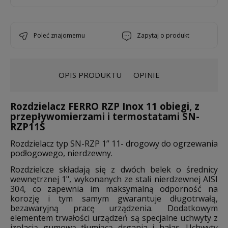
poleć znajomemu
zapytaj o produkt
OPIS PRODUKTU
OPINIE
Rozdzielacz FERRO RZP Inox 11 obiegi, z
przepływomierzami i termostatami SN-
RZP11S
Rozdzielacz typ SN-RZP 1” 11- drogowy do ogrzewania
podłogowego, nierdzewny.
Rozdzielcze składają się z dwóch belek o średnicy
wewnętrznej 1", wykonanych ze stali nierdzewnej AISI
304, co zapewnia im maksymalną odporność na
korozję i tym samym gwarantuje długotrwałą,
bezawaryjną pracę urządzenia. Dodatkowym
elementem trwałości urządzeń są specjalne uchwyty z
izolacją gumową tłumiącą drgania i hałas. Uchwyty