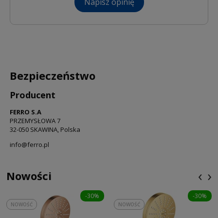
Napisz opinię
Bezpieczeństwo
Producent
FERRO S.A
PRZEMYSŁOWA 7
32-050 SKAWINA, Polska
info@ferro.pl
‹
›
Nowości
-30%
-30%
NOWOŚĆ
NOWOŚĆ