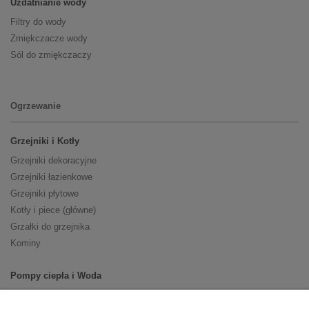
Uzdatnianie wody
Filtry do wody
Zmiękczacze wody
Sól do zmiękczaczy
Ogrzewanie
Grzejniki i Kotły
Grzejniki dekoracyjne
Grzejniki łazienkowe
Grzejniki płytowe
Kotły i piece (główne)
Grzałki do grzejnika
Kominy
Pompy ciepła i Woda
Pompy ciepła (producenci)