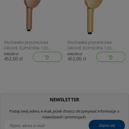
Słuchawka prysznicowa
Słuchawka prysznicowa
GROHE EUPHORIA 120
GROHE EUPHORIA 120
brushed warm sunset
brushed cool sunrise
646,00 zł
646,00 zł
452,00 zł
452,00 zł
134883DL00
134883GN00
NEWSLETTER
Podaj swój adres e-mail, jeżeli chcesz otrzymywać informacje o
nowościach i promocjach.
zapisz się