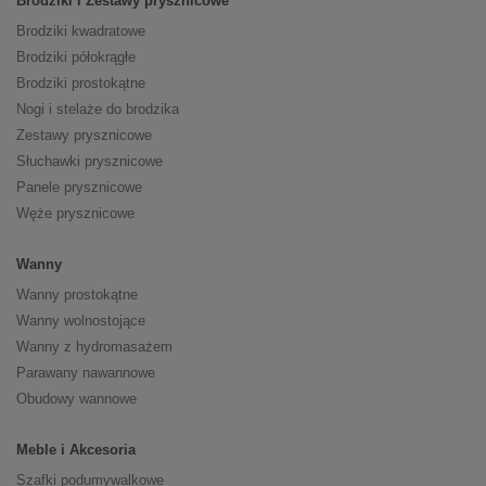
Brodziki i Zestawy prysznicowe
Brodziki kwadratowe
Brodziki półokrągłe
Brodziki prostokątne
Nogi i stelaże do brodzika
Zestawy prysznicowe
Słuchawki prysznicowe
Panele prysznicowe
Węże prysznicowe
Wanny
Wanny prostokątne
Wanny wolnostojące
Wanny z hydromasażem
Parawany nawannowe
Obudowy wannowe
Meble i Akcesoria
Szafki podumywalkowe