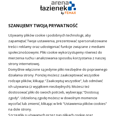
Ogrzewanie podłogowe (główne)
Podgrzewacze wody
Wymienniki i zasobniki
Naczynia wzbiorcze / Reduktory
SZANUJEMY TWOJĄ PRYWATNOŚĆ
Technika solarna i Sterowanie
Używamy plików cookie i podobnych technologii, aby
Technika solarna
zapamiętać Twoje ustawienia, prezentować spersonalizowane
Fotowoltanika
treści i reklamy oraz udostępniać funkcje związane z mediami
Sterowniki i regulatory
społecznościowymi. Pliki cookie wykorzystujemy również do
mierzenia ruchu i analizowania sposobu korzystania z naszej
Nagrzewnice i kurtyny
strony internetowej.
Domyślnie włączone są jedynie pliki niezbędne do poprawnego
Kuchnia i Wentylacja
działania strony. Poniżej możesz zaakceptować wszystkie
rodzaje plików, klikając “Zaakceptuj wszystkie”, lub odmówić
Kuchnia
ich używania (z wyjątkiem niezbędnych). Możesz też
dostosować pliki do swoich potrzeb, wybierając “Dostosuj
Zlewozmywaki
zgody”. Udzieloną zgodę możesz w dowolnym momencie
Baterie kuchenne
wycofać lub zmienić, klikając w link “Ustawienia plików cookies”
Młynki do odpadów
na dole strony.
Szczegóły o używanych przez nas plikach cookie oraz