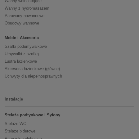
Wanny wolnostojące
Wanny z hydromasażem
Parawany nawannowe
Obudowy wannowe
Meble i Akcesoria
Szafki podumywalkowe
Umywalki z szafką
Lustra łazienkowe
Akcesoria łazienkowe (główne)
Uchwyty dla niepełnosprawnych
Instalacje
Stelaże podtynkowe i Syfony
Stelaże WC
Stelaże bidetowe
Przyciski spłukujące