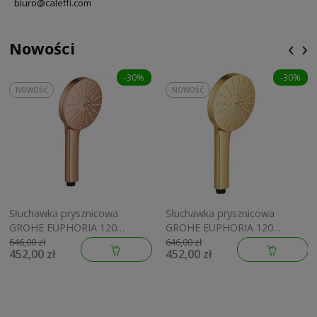
biuro@caleffi.com
‹
›
Nowości
-30%
-30%
NOWOŚĆ
NOWOŚĆ
Słuchawka prysznicowa
Słuchawka prysznicowa
GROHE EUPHORIA 120
GROHE EUPHORIA 120
brushed warm sunset
brushed cool sunrise
646,00 zł
646,00 zł
452,00 zł
452,00 zł
134883DL00
134883GN00