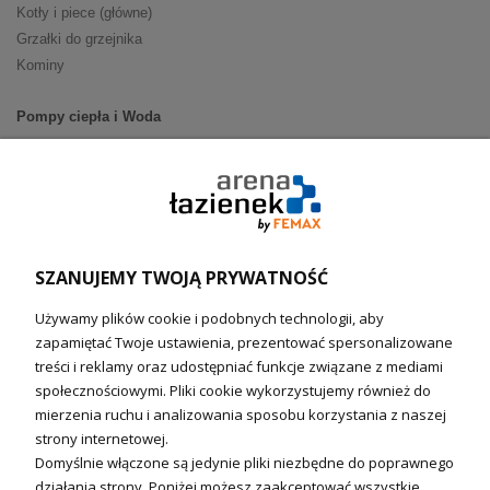
Kotły i piece (główne)
Grzałki do grzejnika
Kominy
Pompy ciepła i Woda
Pompy ciepła (producenci)
Ogrzewanie podłogowe (główne)
Podgrzewacze wody
Wymienniki i zasobniki
Naczynia wzbiorcze / Reduktory
SZANUJEMY TWOJĄ PRYWATNOŚĆ
Technika solarna i Sterowanie
Używamy plików cookie i podobnych technologii, aby
Technika solarna
zapamiętać Twoje ustawienia, prezentować spersonalizowane
Fotowoltanika
treści i reklamy oraz udostępniać funkcje związane z mediami
Sterowniki i regulatory
społecznościowymi. Pliki cookie wykorzystujemy również do
mierzenia ruchu i analizowania sposobu korzystania z naszej
Nagrzewnice i kurtyny
strony internetowej.
Domyślnie włączone są jedynie pliki niezbędne do poprawnego
Kuchnia i Wentylacja
działania strony. Poniżej możesz zaakceptować wszystkie