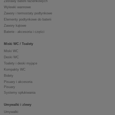
Zestawy baterii łazienkowych
Wylewki wannowe
Zawory i termostaty podtynkowe
Elementy podtynkowe do baterii
Zawory kątowe
Baterie - akcesoria i części
Miski WC / Toalety
Miski WC
Deski WC
Toalety i deski myjące
Kompakty WC
Bidety
Pisuary i akcesoria
Pisuary
Systemy spłukiwania
Umywalki i zlewy
Umywalki