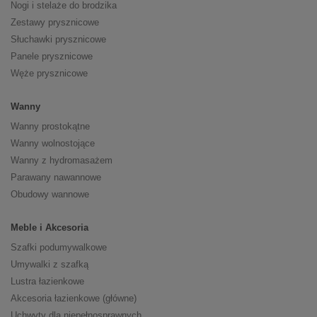
Nogi i stelaże do brodzika
Zestawy prysznicowe
Słuchawki prysznicowe
Panele prysznicowe
Węże prysznicowe
Wanny
Wanny prostokątne
Wanny wolnostojące
Wanny z hydromasażem
Parawany nawannowe
Obudowy wannowe
Meble i Akcesoria
Szafki podumywalkowe
Umywalki z szafką
Lustra łazienkowe
Akcesoria łazienkowe (główne)
Uchwyty dla niepełnosprawnych