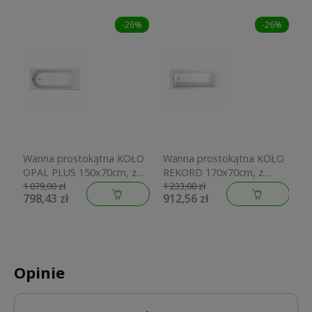
-26%
-26%
Wanna prostokątna KOŁO
Wanna prostokątna KOŁO
W
OPAL PLUS 150x70cm, z
REKORD 170x70cm, z
C
powłoką AntiSlide, biała
powłoką AntiSlide, biała
1
1 079,00 zł
1 233,00 zł
1 
798,43 zł
912,56 zł
1
XWP1250101
XWP1670101
Opinie