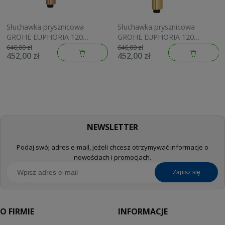
Słuchawka prysznicowa
Słuchawka prysznicowa
GROHE EUPHORIA 120
GROHE EUPHORIA 120
brushed warm sunset
brushed cool sunrise
646,00 zł
646,00 zł
452,00 zł
452,00 zł
134883DL00
134883GN00
NEWSLETTER
Podaj swój adres e-mail, jeżeli chcesz otrzymywać informacje o
nowościach i promocjach.
zapisz się
O FIRMIE
INFORMACJE