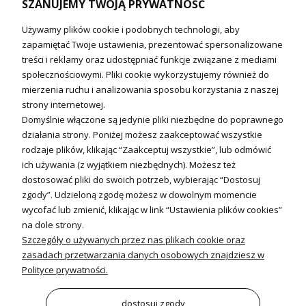
SZANUJEMY TWOJĄ PRYWATNOŚĆ
Technika solarna i Sterowanie
Używamy plików cookie i podobnych technologii, aby
Technika solarna
zapamiętać Twoje ustawienia, prezentować spersonalizowane
Fotowoltanika
treści i reklamy oraz udostępniać funkcje związane z mediami
Sterowniki i regulatory
społecznościowymi. Pliki cookie wykorzystujemy również do
mierzenia ruchu i analizowania sposobu korzystania z naszej
Nagrzewnice i kurtyny
strony internetowej.
Domyślnie włączone są jedynie pliki niezbędne do poprawnego
Kuchnia i Wentylacja
działania strony. Poniżej możesz zaakceptować wszystkie
rodzaje plików, klikając “Zaakceptuj wszystkie”, lub odmówić
Kuchnia
ich używania (z wyjątkiem niezbędnych). Możesz też
dostosować pliki do swoich potrzeb, wybierając “Dostosuj
Zlewozmywaki
zgody”. Udzieloną zgodę możesz w dowolnym momencie
Baterie kuchenne
wycofać lub zmienić, klikając w link “Ustawienia plików cookies”
Młynki do odpadów
na dole strony.
Szczegóły o używanych przez nas plikach cookie oraz
Wentylacja i Informacje
zasadach przetwarzania danych osobowych znajdziesz w
Klimatyzacja
Polityce prywatności.
Rekuperacja
Wentylatory
dostosuj zgody