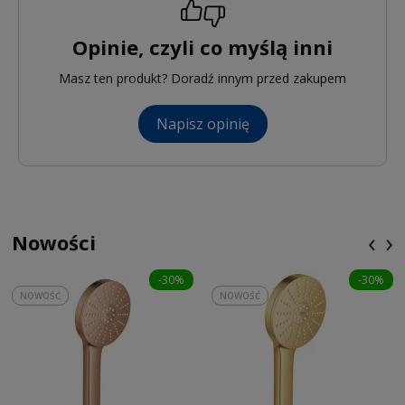
Opinie, czyli co myślą inni
Masz ten produkt? Doradź innym przed zakupem
Napisz opinię
‹
›
Nowości
-30%
-30%
NOWOŚĆ
NOWOŚĆ