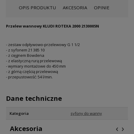
OPIS PRODUKTU
AKCESORIA
OPINIE
Przelew wannowy KLUDI ROTEXA 2000 2130005N
- zestaw odpływowo-przelewowy G 1 1/2
- z syfonem 21 385 10
- z cięgnem Bowdena
- z elastyczną rurą przelewową
- wymiary montażowe do 450 mm
- z górną częścią przelewową
- przepustowość: 54 l/min.
Dane techniczne
Kategoria
syfony do wanny
‹
›
Akcesoria