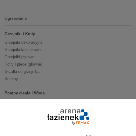
Ogrzewanie
Grzejniki i Kotły
Grzejniki dekoracyjne
Grzejniki łazienkowe
Grzejniki płytowe
Kotły i piece (główne)
Grzałki do grzejnika
Kominy
Pompy ciepła i Woda
Pompy ciepła (producenci)
Ogrzewanie podłogowe (główne)
Podgrzewacze wody
Wymienniki i zasobniki
Naczynia wzbiorcze / Reduktory