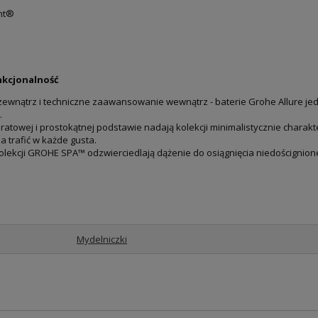
ght®
unkcjonalność
ewnątrz i techniczne zaawansowanie wewnątrz - baterie Grohe Allure jed
.
ratowej i prostokątnej podstawie nadają kolekcji minimalistycznie charakte
 trafić w każde gusta.
kolekcji GROHE SPA™ odzwierciedlają dążenie do osiągnięcia niedoścignionej
Mydelniczki