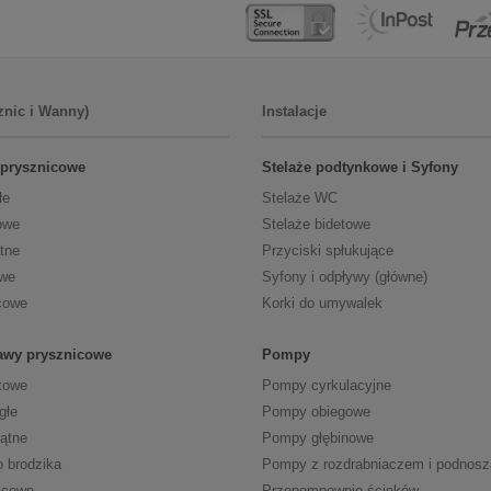
znic i Wanny)
Instalacje
 prysznicowe
Stelaże podtynkowe i Syfony
łe
Stelaże WC
owe
Stelaże bidetowe
tne
Przyciski spłukujące
owe
Syfony i odpływy (główne)
cowe
Korki do umywalek
tawy prysznicowe
Pompy
towe
Pompy cyrkulacyjne
głe
Pompy obiegowe
kątne
Pompy głębinowe
o brodzika
Pompy z rozdrabniaczem i podnos
icowe
Przepompownie ścieków