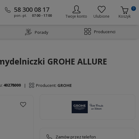
58 300 08 17
0
pon.-pt.
07:00 - 17:00
Twoje konto
Ulubione
Koszyk
Producenci
Porady
 mydelniczki GROHE ALLURE
u:
40278000
Producent:
GROHE
|
Zamów przez telefon