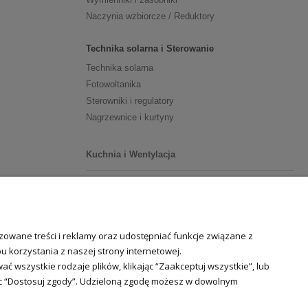
Naczynia wzbiorcze / Reduktory
Technika solarna i Sterowanie
Technika solarna
Fotowoltanika
Sterowniki i regulatory
Nagrzewnice i kurtyny
Kuchnia i Wentylacja
Kuchnia
Zlewozmywaki
Baterie kuchenne
owane treści i reklamy oraz udostępniać funkcje związane z
Młynki do odpadów
 korzystania z naszej strony internetowej.
 wszystkie rodzaje plików, klikając “Zaakceptuj wszystkie”, lub
Wentylacja i Informacje
jąc “Dostosuj zgody”. Udzieloną zgodę możesz w dowolnym
Klimatyzacja