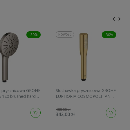
‹
›
-30%
-30%
NOWOŚĆ
a prysznicowa GROHE
Słuchawka prysznicowa GROHE
 120 brushed hard
EUPHORIA COSMOPOLITAN
134883AL00
STICK brushed cool sunrise
27400GN0
488,00 zł
342,00 zł