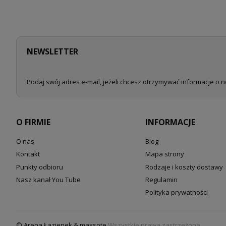
NEWSLETTER
Podaj swój adres e-mail, jeżeli chcesz otrzymywać informacje o 
O FIRMIE
INFORMACJE
O nas
Blog
Kontakt
Mapa strony
Punkty odbioru
Rodzaje i koszty dostawy
Nasz kanał You Tube
Regulamin
Polityka prywatności
© Arena Łazienek & maxsote
Wszystkie prawa zastrzeżone.