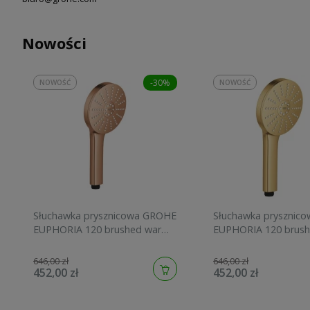
Nowości
-30%
NOWOŚĆ
NOWOŚĆ
Słuchawka prysznicowa GROHE
Słuchawka prysznic
EUPHORIA 120 brushed warm
EUPHORIA 120 brush
sunset 134883DL00
sunrise 134883GN00
646,00 zł
646,00 zł
452,00 zł
452,00 zł