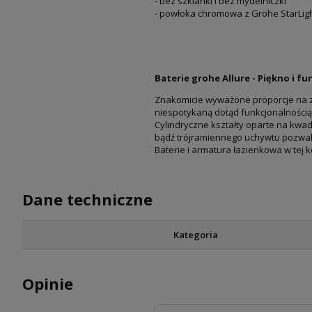
- bez szklanki i bez mydelniczki
- powłoka chromowa z Grohe StarLi
Baterie grohe Allure - Piękno i f
Znakomicie wyważone proporcje na z
niespotykaną dotąd funkcjonalnością
Cylindryczne kształty oparte na kwad
bądź trójramiennego uchywtu pozwala
Baterie i armatura łazienkowa w tej 
Dane techniczne
Kategoria
Opinie