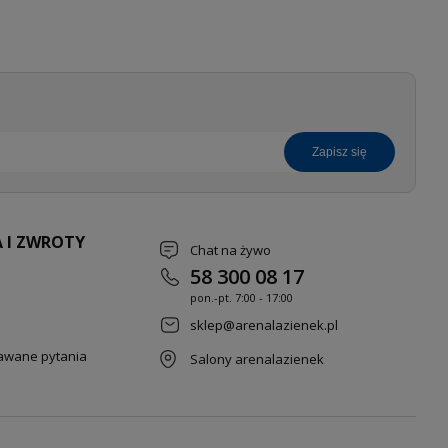
zapisz się
 I ZWROTY
Chat na żywo
58 300 08 17
pon.-pt. 7
:00 - 17:00
sklep@arenalazienek.pl
dawane pytania
Salony arenalazienek