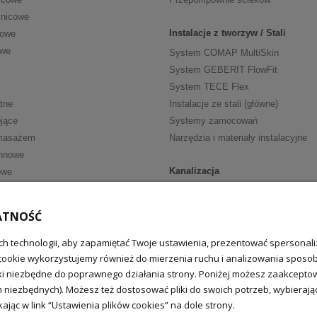
znicowe
Instalacje z tworzyw / Stali
cowe
owe
System COMAP MultiSkin
System GEBERIT FlowFit
System TECE Flex
tne
Instalacje ze stali (główne)
jące
Systemy zamocowań
masażem
Narzędzia i materiały instalacyjne
nnowe
Kanalizacja
owe
Kanalizacja wewn. HT
ria
Kanalizacja wewn. niskoszumowa
ATNOŚĆ
walkowe
Kanalizacja zewnętrzna
h technologii, aby zapamiętać Twoje ustawienia, prezentować spersonaliz
fką
Zasuwy burzowe
cookie wykorzystujemy również do mierzenia ruchu i analizowania sposobu
we
ki niezbędne do poprawnego działania strony. Poniżej możesz zaakceptować
Uzdatnianie wody
nkowe (główne)
m niezbędnych). Możesz też dostosować pliki do swoich potrzeb, wybiera
epełnosprawnych
Filtry do wody
ając w link “Ustawienia plików cookies” na dole strony.
Zmiękczacze wody