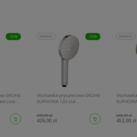
-30%
-30%
NOWOŚĆ
NOWOŚĆ
owa GROHE
Słuchawka prysznicowa GROHE
Słuchawk
ed cool
EUPHORIA 120 stal
EUPHORIA
szczotkowana 134883DC00
graphite 
609,00 zł
646,00 zł
426,00 zł
452,00 zł