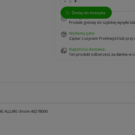
-
+
Dodaj do koszyka
w magazynie
Produkt gotowy do szybkiej wysyłki lu
wyślemy jutro
Zapłać z użyciem Przelewy24 lub przy
Najtańsza dostawa:
Ten produkt odbierzesz
za darmo
w
n
HE ALLURE chrom 40278000