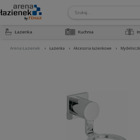
Łazienka
Kuchnia
I
›
›
›
Arena Łazienek
Łazienka
Akcesoria łazienkowe
Mydelniczk