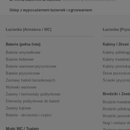
Sklep z wyposażeniem łazienek i ogrzewaniem
Łazienka (Armatura i WC)
Łazienka (Prys
Baterie (pełna lista)
Kabiny i Drzwi
Baterie umywalkowe
Kabiny półokrąg
Baterie bidetowe
Kabiny kwadrat
Baterie wannowo-prysznicowe
Kabiny prostoką
Baterie prysznicowe
Drzwi prysznic
Zestawy baterii łazienkowych
Ścianki pryszni
Wylewki wannowe
Brodziki i Zes
Zawory i termostaty podtynkowe
Elementy podtynkowe do baterii
Brodziki kwadra
Zawory kątowe
Brodziki półokrą
Baterie - akcesoria i części
Brodziki prosto
Nogi i stelaże d
Miski WC / Toalety
Zestawy pryszn