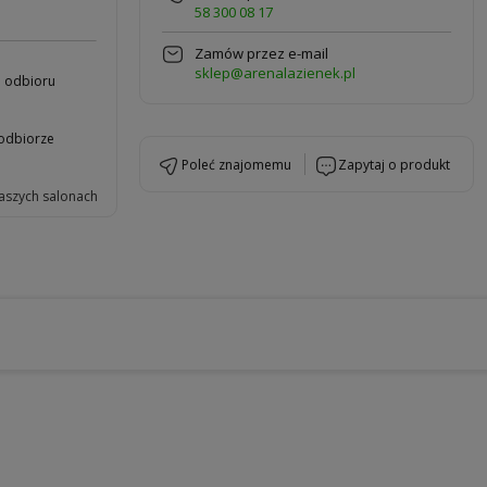
58 300 08 17
Zamów przez e-mail
sklep@arenalazienek.pl
b odbioru
 odbiorze
poleć znajomemu
zapytaj o produkt
aszych salonach