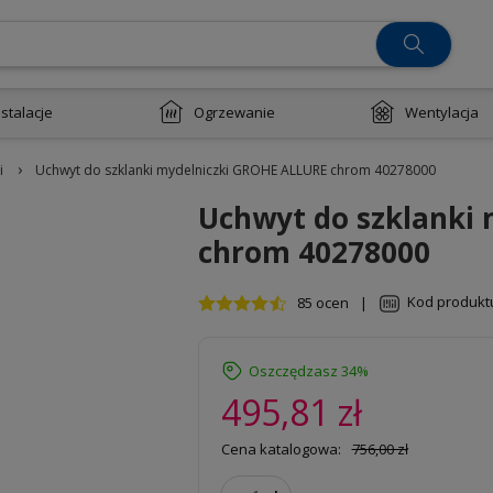
nstalacje
Ogrzewanie
Wentylacja
›
i
Uchwyt do szklanki mydelniczki GROHE ALLURE chrom 40278000
Uchwyt do szklanki
chrom 40278000
Kod produkt
85 ocen
|
Oszczędzasz 34%
495,81 zł
Cena katalogowa:
756,00 zł