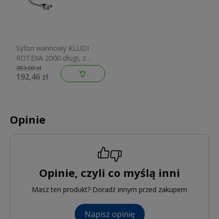
Syfon wannowy KLUDI
ROTEXA 2000 długi, z
wyposażeniem, chrom
353,00 zł
192,46 zł
2140905-00
Opinie
Opinie, czyli co myślą inni
Masz ten produkt? Doradź innym przed zakupem
Napisz opinię