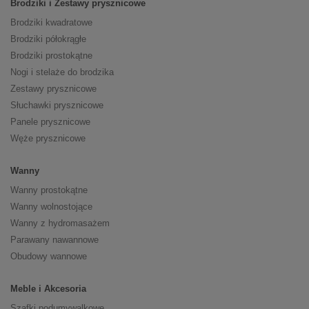
Brodziki i Zestawy prysznicowe
Brodziki kwadratowe
Brodziki półokrągłe
Brodziki prostokątne
Nogi i stelaże do brodzika
Zestawy prysznicowe
Słuchawki prysznicowe
Panele prysznicowe
Węże prysznicowe
Wanny
Wanny prostokątne
Wanny wolnostojące
Wanny z hydromasażem
Parawany nawannowe
Obudowy wannowe
Meble i Akcesoria
Szafki podumywalkowe