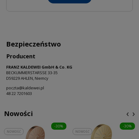
Bezpieczeństwo
Producent
FRANZ KALDEWEI GmbH & Co. KG
BECKUMMERSTARSSE 33-35
D59229 AHLEN, Niemcy
poczta@kaldewei.pl
48 22 7201603
‹
›
Nowości
-30%
-30%
NOWOŚĆ
NOWOŚĆ