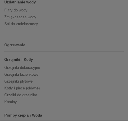
Uzdatnianie wody
Filtry do wody
Zmiękczacze wody
Sól do zmiękczaczy
Ogrzewanie
Grzejniki i Kotły
Grzejniki dekoracyjne
Grzejniki łazienkowe
Grzejniki płytowe
Kotły i piece (główne)
Grzałki do grzejnika
Kominy
Pompy ciepła i Woda
Pompy ciepła (producenci)