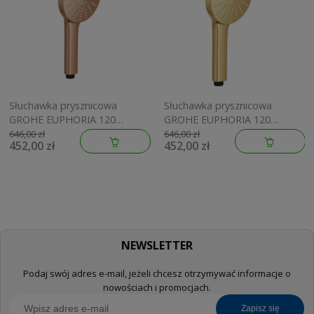
Słuchawka prysznicowa
Słuchawka prysznicowa
GROHE EUPHORIA 120
GROHE EUPHORIA 120
brushed warm sunset
brushed cool sunrise
646,00 zł
646,00 zł
452,00 zł
452,00 zł
134883DL00
134883GN00
NEWSLETTER
Podaj swój adres e-mail, jeżeli chcesz otrzymywać informacje o
nowościach i promocjach.
zapisz się