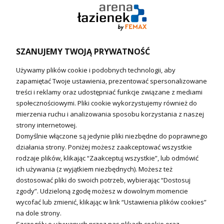
Ogrzewanie podłogowe (główne)
Podgrzewacze wody
Wymienniki i zasobniki
Naczynia wzbiorcze / Reduktory
SZANUJEMY TWOJĄ PRYWATNOŚĆ
Technika solarna i Sterowanie
Używamy plików cookie i podobnych technologii, aby
Technika solarna
zapamiętać Twoje ustawienia, prezentować spersonalizowane
Fotowoltanika
treści i reklamy oraz udostępniać funkcje związane z mediami
Sterowniki i regulatory
społecznościowymi. Pliki cookie wykorzystujemy również do
mierzenia ruchu i analizowania sposobu korzystania z naszej
Nagrzewnice i kurtyny
strony internetowej.
Domyślnie włączone są jedynie pliki niezbędne do poprawnego
Kuchnia i Wentylacja
działania strony. Poniżej możesz zaakceptować wszystkie
rodzaje plików, klikając “Zaakceptuj wszystkie”, lub odmówić
Kuchnia
ich używania (z wyjątkiem niezbędnych). Możesz też
dostosować pliki do swoich potrzeb, wybierając “Dostosuj
Zlewozmywaki
zgody”. Udzieloną zgodę możesz w dowolnym momencie
Baterie kuchenne
wycofać lub zmienić, klikając w link “Ustawienia plików cookies”
Młynki do odpadów
na dole strony.