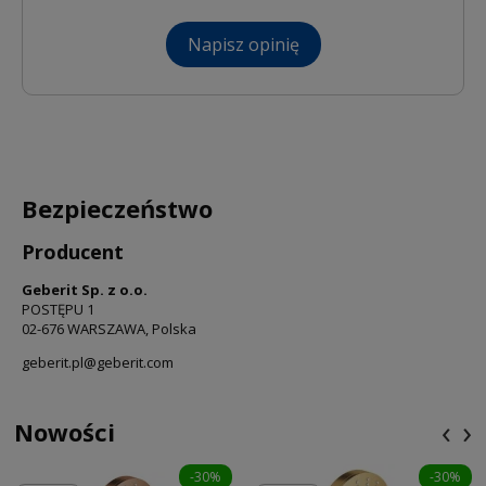
Napisz opinię
Bezpieczeństwo
Producent
Geberit Sp. z o.o.
POSTĘPU 1
02-676 WARSZAWA, Polska
geberit.pl@geberit.com
‹
›
Nowości
-30%
-30%