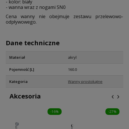
- kolor: biały
- wanna wraz z nogami SN0
Cena wanny nie obejmuje zestawu przelewowo-
odpływowego.
Dane techniczne
Materiał
akryl
Pojemność [L]
160.0
Kategoria
Wanny prostokątne
‹
›
Akcesoria
-16%
-27%