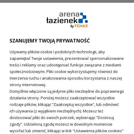
Pompy ciepła (producenci)
Ogrzewanie podłogowe (główne)
Podgrzewacze wody
Wymienniki i zasobniki
Naczynia wzbiorcze / Reduktory
SZANUJEMY TWOJĄ PRYWATNOŚĆ
Technika solarna i Sterowanie
Używamy plików cookie i podobnych technologii, aby
Technika solarna
zapamiętać Twoje ustawienia, prezentować spersonalizowane
Fotowoltanika
treści i reklamy oraz udostępniać funkcje związane z mediami
Sterowniki i regulatory
społecznościowymi. Pliki cookie wykorzystujemy również do
mierzenia ruchu i analizowania sposobu korzystania z naszej
Nagrzewnice i kurtyny
strony internetowej.
Domyślnie włączone są jedynie pliki niezbędne do poprawnego
Kuchnia i Wentylacja
działania strony. Poniżej możesz zaakceptować wszystkie
rodzaje plików, klikając “Zaakceptuj wszystkie”, lub odmówić
Kuchnia
ich używania (z wyjątkiem niezbędnych). Możesz też
dostosować pliki do swoich potrzeb, wybierając “Dostosuj
Zlewozmywaki
zgody”. Udzieloną zgodę możesz w dowolnym momencie
Baterie kuchenne
wycofać lub zmienić, klikając w link “Ustawienia plików cookies”
Młynki do odpadów