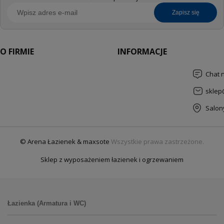
zapisz się
O FIRMIE
INFORMACJE
Chat 
sklep
Salon
© Arena Łazienek & maxsote
Wszystkie prawa zastrzeżone.
Sklep z wyposażeniem łazienek i ogrzewaniem
Łazienka (Armatura i WC)