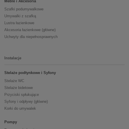
Meble i Akcesoria
Szafki podumywalkowe
Umywalki z szafką
Lustra łazienkowe
Akcesoria łazienkowe (główne)
Uchwyty dla niepełnosprawnych
Instalacje
Stelaże podtynkowe i Syfony
Stelaże WC
Stelaże bidetowe
Przyciski spłukujące
Syfony i odpływy (główne)
Korki do umywalek
Pompy