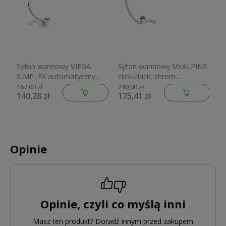
Syfon wannowy VIEGA
Syfon wannowy McALPINE
O
SIMPLEX automatyczny,
click-clack, chrom
K
chrom 495121
HC2600CL
f
167,00 zł
240,00 zł
70
140,28 zł
175,41 zł
9
P
Opinie
Opinie, czyli co myślą inni
Masz ten produkt? Doradź innym przed zakupem