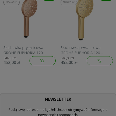
NOWOŚĆ
NOWOŚĆ
Słuchawka prysznicowa
Słuchawka prysznicowa
GROHE EUPHORIA 120
GROHE EUPHORIA 120
brushed warm sunset
brushed cool sunrise
646,00 zł
646,00 zł
452,00 zł
452,00 zł
134883DL00
134883GN00
NEWSLETTER
Podaj swój adres e-mail, jeżeli chcesz otrzymywać informacje o
nowościach i promocjach.