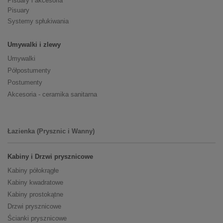
Pisuary i akcesoria
Pisuary
Systemy spłukiwania
Umywalki i zlewy
Umywalki
Półpostumenty
Postumenty
Akcesoria - ceramika sanitarna
Łazienka (Prysznic i Wanny)
Kabiny i Drzwi prysznicowe
Kabiny półokrągłe
Kabiny kwadratowe
Kabiny prostokątne
Drzwi prysznicowe
Ścianki prysznicowe