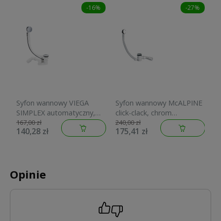
-16%
-27%
Syfon wannowy VIEGA
Syfon wannowy McALPINE
SIMPLEX automatyczny,
click-clack, chrom
chrom 495121
HC2600CL
167,00 zł
240,00 zł
140,28 zł
175,41 zł
Opinie