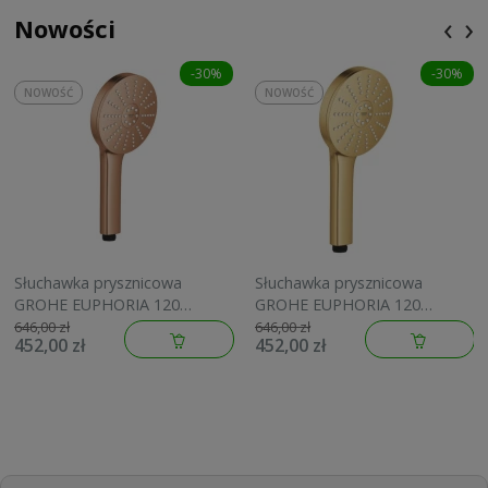
‹
›
Nowości
-30%
-30%
NOWOŚĆ
NOWOŚĆ
Słuchawka prysznicowa
Słuchawka prysznicowa
GROHE EUPHORIA 120
GROHE EUPHORIA 120
brushed warm sunset
brushed cool sunrise
646,00 zł
646,00 zł
452,00 zł
452,00 zł
134883DL00
134883GN00