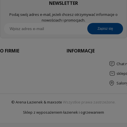
NEWSLETTER
Podaj swój adres e-mail, jeżeli chcesz otrzymywać informacje o
nowościach i promocjach.
zapisz się
O FIRMIE
INFORMACJE
Chat 
sklep
Salon
© Arena Łazienek & maxsote
Wszystkie prawa zastrzeżone.
Sklep z wyposażeniem łazienek i ogrzewaniem