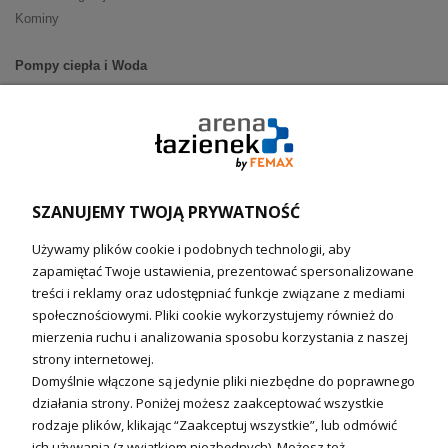
Kominy
Pompy ciepła i Woda
Pompy ciepła (producenci)
Ogrzewanie podłogowe (główne)
Podgrzewacze wody
Wymienniki i zasobniki
Naczynia wzbiorcze / Reduktory
SZANUJEMY TWOJĄ PRYWATNOŚĆ
Technika solarna i Sterowanie
Używamy plików cookie i podobnych technologii, aby
Technika solarna
zapamiętać Twoje ustawienia, prezentować spersonalizowane
Fotowoltanika
treści i reklamy oraz udostępniać funkcje związane z mediami
Sterowniki i regulatory
społecznościowymi. Pliki cookie wykorzystujemy również do
mierzenia ruchu i analizowania sposobu korzystania z naszej
Nagrzewnice i kurtyny
strony internetowej.
Domyślnie włączone są jedynie pliki niezbędne do poprawnego
Kuchnia i Wentylacja
działania strony. Poniżej możesz zaakceptować wszystkie
rodzaje plików, klikając “Zaakceptuj wszystkie”, lub odmówić
Kuchnia
ich używania (z wyjątkiem niezbędnych). Możesz też