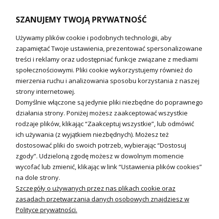
Naczynia wzbiorcze / Reduktory
SZANUJEMY TWOJĄ PRYWATNOŚĆ
Technika solarna i Sterowanie
Używamy plików cookie i podobnych technologii, aby
Technika solarna
zapamiętać Twoje ustawienia, prezentować spersonalizowane
Fotowoltanika
treści i reklamy oraz udostępniać funkcje związane z mediami
Sterowniki i regulatory
społecznościowymi. Pliki cookie wykorzystujemy również do
mierzenia ruchu i analizowania sposobu korzystania z naszej
Nagrzewnice i kurtyny
strony internetowej.
Domyślnie włączone są jedynie pliki niezbędne do poprawnego
Kuchnia i Wentylacja
działania strony. Poniżej możesz zaakceptować wszystkie
rodzaje plików, klikając “Zaakceptuj wszystkie”, lub odmówić
Kuchnia
ich używania (z wyjątkiem niezbędnych). Możesz też
dostosować pliki do swoich potrzeb, wybierając “Dostosuj
Zlewozmywaki
zgody”. Udzieloną zgodę możesz w dowolnym momencie
Baterie kuchenne
wycofać lub zmienić, klikając w link “Ustawienia plików cookies”
Młynki do odpadów
na dole strony.
Szczegóły o używanych przez nas plikach cookie oraz
Wentylacja i Informacje
zasadach przetwarzania danych osobowych znajdziesz w
Klimatyzacja
Polityce prywatności.
Rekuperacja