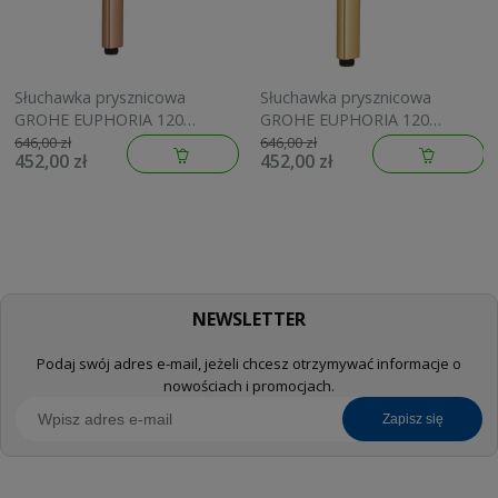
Słuchawka prysznicowa
Słuchawka prysznicowa
GROHE EUPHORIA 120
GROHE EUPHORIA 120
brushed warm sunset
brushed cool sunrise
646,00 zł
646,00 zł
452,00 zł
452,00 zł
134883DL00
134883GN00
NEWSLETTER
Podaj swój adres e-mail, jeżeli chcesz otrzymywać informacje o
nowościach i promocjach.
zapisz się