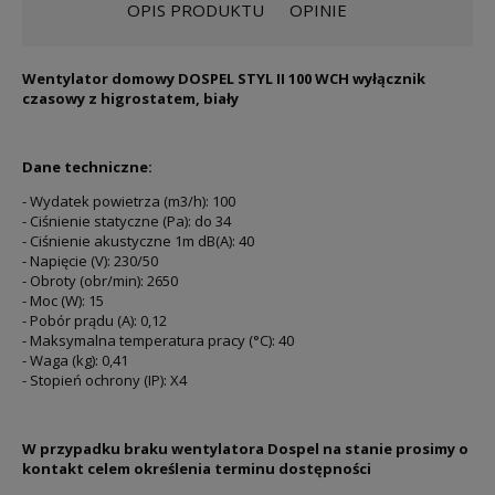
OPIS PRODUKTU
OPINIE
Wentylator domowy DOSPEL STYL II 100 WCH wyłącznik
czasowy z higrostatem, biały
Dane techniczne:
- Wydatek powietrza (m3/h): 100
- Ciśnienie statyczne (Pa): do 34
- Ciśnienie akustyczne 1m dB(A): 40
- Napięcie (V): 230/50
- Obroty (obr/min): 2650
- Moc (W): 15
- Pobór prądu (A): 0,12
- Maksymalna temperatura pracy (°C): 40
- Waga (kg): 0,41
- Stopień ochrony (IP): X4
W przypadku braku wentylatora Dospel na stanie prosimy o
kontakt celem określenia terminu dostępności