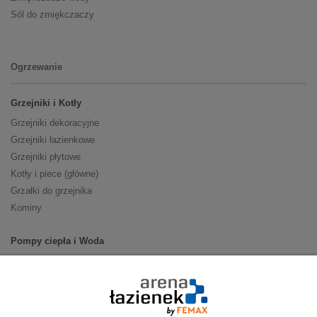
Sól do zmiękczaczy
Ogrzewanie
Grzejniki i Kotły
Grzejniki dekoracyjne
Grzejniki łazienkowe
Grzejniki płytowe
Kotły i piece (główne)
Grzałki do grzejnika
Kominy
Pompy ciepła i Woda
Pompy ciepła (producenci)
Ogrzewanie podłogowe (główne)
Podgrzewacze wody
Wymienniki i zasobniki