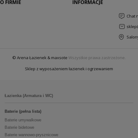
O FIRMIE
INFORMACJE
Chat 
sklep
Salon
© Arena Łazienek & maxsote
Wszystkie prawa zastrzeżone.
Sklep z wyposażeniem łazienek i ogrzewaniem
Łazienka (Armatura i WC)
Baterie (pełna lista)
Baterie umywalkowe
Baterie bidetowe
Baterie wannowo-prysznicowe