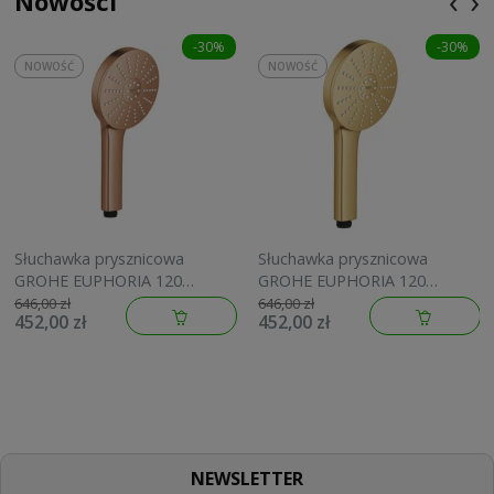
‹
›
Nowości
-30%
-30%
NOWOŚĆ
NOWOŚĆ
Słuchawka prysznicowa
Słuchawka prysznicowa
GROHE EUPHORIA 120
GROHE EUPHORIA 120
brushed warm sunset
brushed cool sunrise
646,00 zł
646,00 zł
452,00 zł
452,00 zł
134883DL00
134883GN00
NEWSLETTER