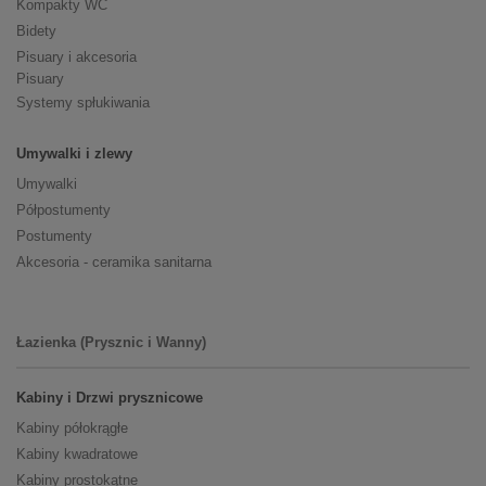
Kompakty WC
Bidety
Pisuary i akcesoria
Pisuary
Systemy spłukiwania
Umywalki i zlewy
Umywalki
Półpostumenty
Postumenty
Akcesoria - ceramika sanitarna
Łazienka (Prysznic i Wanny)
Kabiny i Drzwi prysznicowe
Kabiny półokrągłe
Kabiny kwadratowe
Kabiny prostokątne