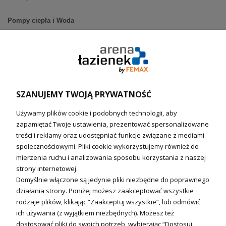
Pompy ciepła i Woda
Pompy ciepła (producenci)
Ogrzewanie podłogowe (główne)
Podgrzewacze wody
Wymienniki i zasobniki
Naczynia wzbiorcze / Reduktory
SZANUJEMY TWOJĄ PRYWATNOŚĆ
Technika solarna i Sterowanie
Używamy plików cookie i podobnych technologii, aby
Technika solarna
zapamiętać Twoje ustawienia, prezentować spersonalizowane
Fotowoltanika
treści i reklamy oraz udostępniać funkcje związane z mediami
Sterowniki i regulatory
społecznościowymi. Pliki cookie wykorzystujemy również do
mierzenia ruchu i analizowania sposobu korzystania z naszej
Nagrzewnice i kurtyny
strony internetowej.
Domyślnie włączone są jedynie pliki niezbędne do poprawnego
Kuchnia i Wentylacja
działania strony. Poniżej możesz zaakceptować wszystkie
rodzaje plików, klikając “Zaakceptuj wszystkie”, lub odmówić
Kuchnia
ich używania (z wyjątkiem niezbędnych). Możesz też
dostosować pliki do swoich potrzeb, wybierając “Dostosuj
Zlewozmywaki