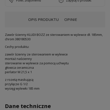
poleć znajomemu
zapytaj o produkt
OPIS PRODUKTU
OPINIE
Zawór ścienny KLUDI BOZZ ze sterowaniem w wylewce dł. 185mm,
chrom 380180530
Cechy produktu:
zawór ścienny ze sterowaniem w wylewce
montaż naścienny
sterowanie w wylewce za pomocą uchwytu
głowica ceramiczna
perlator M 21,5 x 1
z rozetą maskującą
przyłącze G 1/2
wysięg wylewki 185 mm
Dane techniczne