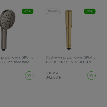
-30%
-30%
NOWOŚĆ
a prysznicowa GROHE
Słuchawka prysznicowa GROHE
 120 brushed hard
EUPHORIA COSMOPOLITAN
134883AL00
STICK brushed cool sunrise
27400GN0
488,00 zł
342,00 zł