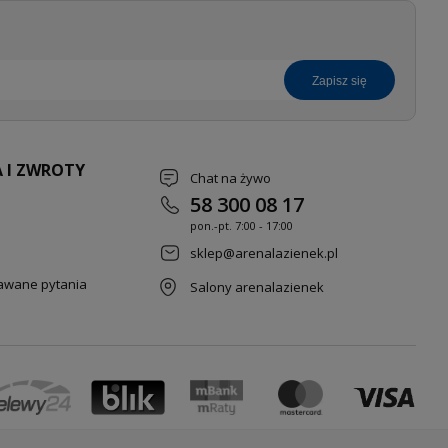
zapisz się
 I ZWROTY
Chat na żywo
58 300 08 17
pon.-pt. 7
:00 - 17:00
sklep@arenalazienek.pl
dawane pytania
Salony arenalazienek