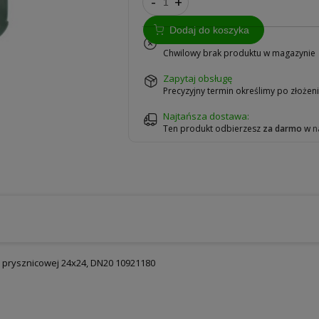
-
+
Dodaj do koszyka
na zamówienie
Chwilowy brak produktu w magazynie
zapytaj obsługę
Precyzyjny termin określimy po złoże
Najtańsza dostawa:
Ten produkt odbierzesz
za darmo
w
n
prysznicowej 24x24, DN20 10921180