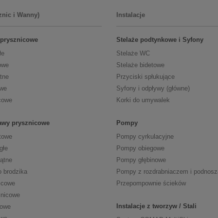
znic i Wanny)
Instalacje
 prysznicowe
Stelaże podtynkowe i Syfony
łe
Stelaże WC
owe
Stelaże bidetowe
tne
Przyciski spłukujące
owe
Syfony i odpływy (główne)
cowe
Korki do umywalek
tawy prysznicowe
Pompy
towe
Pompy cyrkulacyjne
głe
Pompy obiegowe
kątne
Pompy głębinowe
o brodzika
Pompy z rozdrabniaczem i podnos
icowe
Przepompownie ścieków
znicowe
Instalacje z tworzyw / Stali
cowe