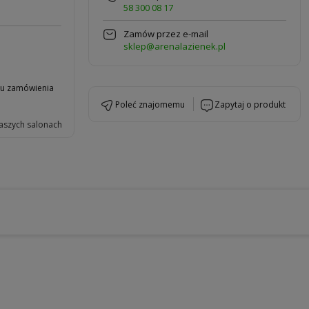
58 300 08 17
Zamów przez e-mail
sklep@arenalazienek.pl
niu zamówienia
poleć znajomemu
zapytaj o produkt
aszych salonach