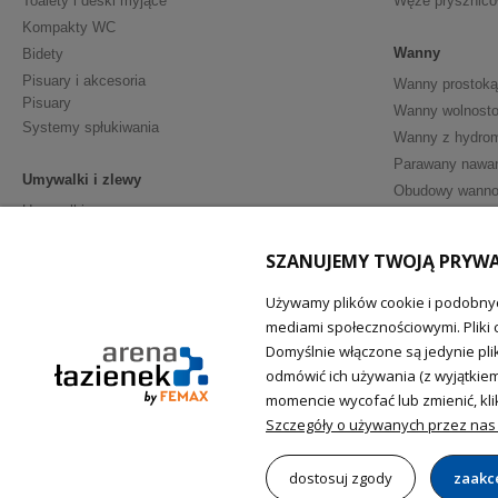
Toalety i deski myjące
Węże prysznic
Kompakty WC
Wanny
Bidety
Pisuary i akcesoria
Wanny prostoką
Pisuary
Wanny wolnosto
Systemy spłukiwania
Wanny z hydro
Parawany nawa
Umywalki i zlewy
Obudowy wann
Umywalki
Półpostumenty
Meble i Akceso
SZANUJEMY TWOJĄ PRYW
Postumenty
Szafki podumy
Akcesoria - ceramika sanitarna
Umywalki z sza
Używamy plików cookie i podobnyc
mediami społecznościowymi. Pliki 
Lustra łazienko
Domyślnie włączone są jedynie pli
Akcesoria łazie
odmówić ich używania (z wyjątkie
Uchwyty dla ni
momencie wycofać lub zmienić, klik
Szczegóły o używanych przez nas 
dostosuj zgody
zaakc