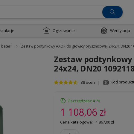
nstalacje
Ogrzewanie
Wentylacja
›
baterii
Zestaw podtynkowy AXOR do głowicy prysznicowej 24x24, DN20 
Zestaw podtynkowy 
24x24, DN20 109211
Kod produkt
38 ocen
|
Oszczędzasz 41%
1 108,06 zł
Cena katalogowa:
1 867,00 zł