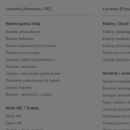
Łazienka (Armatura i WC)
Łazienka (Prys
Baterie (pełna lista)
Kabiny i Drzwi
Baterie umywalkowe
Kabiny półokrąg
Baterie bidetowe
Kabiny kwadrat
Baterie wannowo-prysznicowe
Kabiny prostoką
Baterie prysznicowe
Drzwi prysznic
Zestawy baterii łazienkowych
Ścianki pryszni
Wylewki wannowe
Brodziki i Zes
Zawory i termostaty podtynkowe
Elementy podtynkowe do baterii
Brodziki kwadra
Zawory kątowe
Brodziki półokrą
Baterie - akcesoria i części
Brodziki prosto
Nogi i stelaże d
Miski WC / Toalety
Zestawy pryszn
Miski WC
Słuchawki prys
Deski WC
Panele pryszni