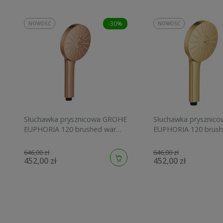
-30%
NOWOŚĆ
NOWOŚĆ
Słuchawka prysznicowa GROHE
Słuchawka prysznic
EUPHORIA 120 brushed warm
EUPHORIA 120 brush
sunset 134883DL00
sunrise 134883GN00
646,00 zł
646,00 zł
452,00 zł
452,00 zł