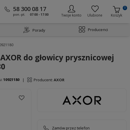
58 300 08 17
0
pon.-pt.
07:00 - 17:00
Twoje konto
Ulubione
Koszyk
Producenci
Porady
10921180
AXOR do głowicy prysznicowej
80
u:
10921180
Producent:
AXOR
|
Zamów przez telefon