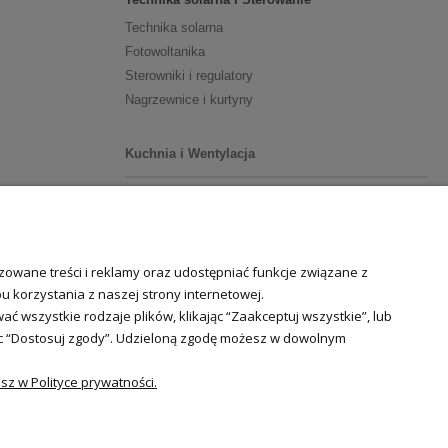
Technika solarna
Fotowoltanika
Sterowniki i regulatory
Nagrzewnice i kurtyny
Kuchnia i Wentylacja
Kuchnia
Zlewozmywaki
Baterie kuchenne
owane treści i reklamy oraz udostępniać funkcje związane z
Młynki do odpadów
 korzystania z naszej strony internetowej.
 wszystkie rodzaje plików, klikając “Zaakceptuj wszystkie”, lub
Wentylacja i Informacje
jąc “Dostosuj zgody”. Udzieloną zgodę możesz w dowolnym
Klimatyzacja
Rekuperacja
z w Polityce prywatności.
Wentylatory