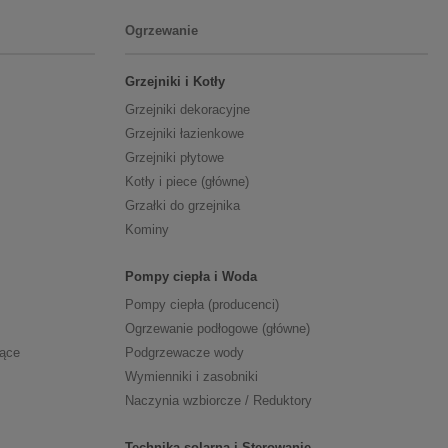
Ogrzewanie
Grzejniki i Kotły
Grzejniki dekoracyjne
Grzejniki łazienkowe
Grzejniki płytowe
Kotły i piece (główne)
Grzałki do grzejnika
Kominy
Pompy ciepła i Woda
Pompy ciepła (producenci)
Ogrzewanie podłogowe (główne)
zące
Podgrzewacze wody
Wymienniki i zasobniki
Naczynia wzbiorcze / Reduktory
Technika solarna i Sterowanie