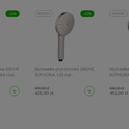
-30%
-30%
NOWOŚĆ
NOWOŚĆ
owa GROHE
Słuchawka prysznicowa GROHE
Słuchawk
ed cool
EUPHORIA 120 stal
EUPHORIA
szczotkowana 134883DC00
graphite 
609,00 zł
646,00 zł
426,00 zł
452,00 zł