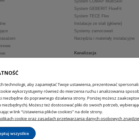
owe
System COMAP MultiSkin
System GEBERIT FlowFit
System TECE Flex
tne
Instalacje ze stali (główne)
jące
Systemy zamocowań
masażem
Narzędzia i materiały instalacyjne
nnowe
Kanalizacja
owe
Kanalizacja wewn. HT
ria
Kanalizacja wewn. niskoszumowa
ATNOŚĆ
walkowe
Kanalizacja zewnętrzna
fką
Zasuwy burzowe
h technologii, aby zapamiętać Twoje ustawienia, prezentować spersonaliz
cookie wykorzystujemy również do mierzenia ruchu i analizowania sposobu
we
ki niezbędne do poprawnego działania strony. Poniżej możesz zaakceptować
Uzdatnianie wody
nkowe (główne)
m niezbędnych). Możesz też dostosować pliki do swoich potrzeb, wybiera
epełnosprawnych
Filtry do wody
ając w link “Ustawienia plików cookies” na dole strony.
Zmiękczacze wody
plikach cookie oraz zasadach przetwarzania danych osobowych znajdzies
Sól do zmiękczaczy
eptuj wszystkie