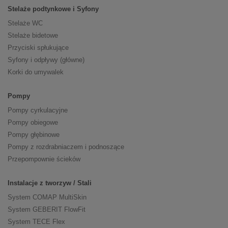
Stelaże podtynkowe i Syfony
Stelaże WC
Stelaże bidetowe
Przyciski spłukujące
Syfony i odpływy (główne)
Korki do umywalek
Pompy
Pompy cyrkulacyjne
Pompy obiegowe
Pompy głębinowe
Pompy z rozdrabniaczem i podnoszące
Przepompownie ścieków
Instalacje z tworzyw / Stali
System COMAP MultiSkin
System GEBERIT FlowFit
System TECE Flex