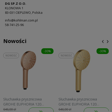
DG SP.Z O.O.
KLONOWA 1
83-031 CIEPLEWO, Polska
info@kohlman.com.pl
58-741-25-96
‹
›
Nowości
-30%
-30%
NOWOŚĆ
NOWOŚĆ
Słuchawka prysznicowa
Słuchawka prysznicowa
GROHE EUPHORIA 120
GROHE EUPHORIA 120
brushed warm sunset
brushed cool sunrise
646,00 zł
646,00 zł