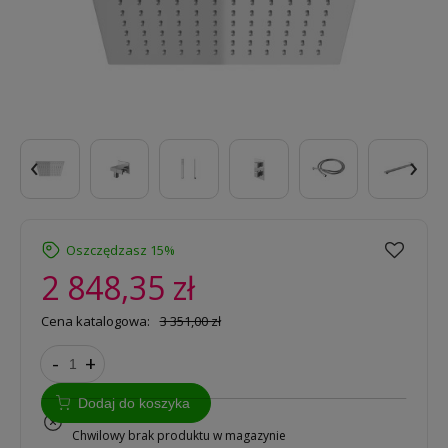
‹
›
Oszczędzasz 15%
2 848,35 zł
Cena katalogowa:
3 351,00 zł
-
+
Dodaj do koszyka
na zamówienie
Chwilowy brak produktu w magazynie