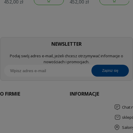
452,00 zł
452,00 zł
134883DL00
134883GN00
NEWSLETTER
Podaj swój adres e-mail, jeżeli chcesz otrzymywać informacje o
nowościach i promocjach.
zapisz się
O FIRMIE
INFORMACJE
Chat 
sklep
Salon