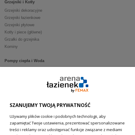
Grzejniki i Kotły
Grzejniki dekoracyjne
Grzejniki łazienkowe
Grzejniki płytowe
Kotły i piece (główne)
Grzałki do grzejnika
Kominy
Pompy ciepła i Woda
Pompy ciepła (producenci)
Ogrzewanie podłogowe (główne)
Podgrzewacze wody
Wymienniki i zasobniki
Naczynia wzbiorcze / Reduktory
SZANUJEMY TWOJĄ PRYWATNOŚĆ
Technika solarna i Sterowanie
Używamy plików cookie i podobnych technologii, aby
Technika solarna
zapamiętać Twoje ustawienia, prezentować spersonalizowane
Fotowoltanika
treści i reklamy oraz udostępniać funkcje związane z mediami