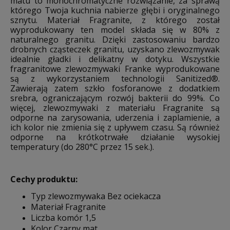
matu to monochromatyczne rozwiązanie, za sprawą
którego Twoja kuchnia nabierze głębi i oryginalnego
sznytu. Materiał Fragranite, z którego został
wyprodukowany ten model składa się w 80% z
naturalnego granitu. Dzięki zastosowaniu bardzo
drobnych cząsteczek granitu, uzyskano zlewozmywak
idealnie gładki i delikatny w dotyku. Wszystkie
fragranitowe zlewozmywaki Franke wyprodukowane
są z wykorzystaniem technologii Sanitized®.
Zawierają zatem szkło fosforanowe z dodatkiem
srebra, ograniczającym rozwój bakterii do 99%. Co
więcej, zlewozmywaki z materiału Fragranite są
odporne na zarysowania, uderzenia i zaplamienie, a
ich kolor nie zmienia się z upływem czasu. Są również
odporne na krótkotrwałe działanie wysokiej
temperatury (do 280°C przez 15 sek.).
Cechy produktu:
Typ zlewozmywaka Bez ociekacza
Materiał Fragranite
Liczba komór 1,5
Kolor Czarny mat