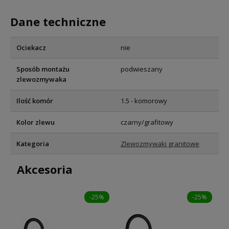
Dane techniczne
Ociekacz
nie
Sposób montażu
podwieszany
zlewozmywaka
Ilość komór
1.5 - komorowy
Kolor zlewu
czarny/grafitowy
Kategoria
Zlewozmywaki granitowe
Akcesoria
-25%
-25%