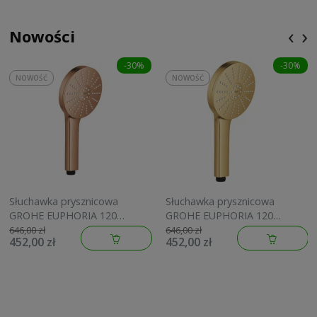
‹
›
Nowości
-30%
-30%
NOWOŚĆ
NOWOŚĆ
Słuchawka prysznicowa
Słuchawka prysznicowa
GROHE EUPHORIA 120
GROHE EUPHORIA 120
brushed warm sunset
brushed cool sunrise
646,00 zł
646,00 zł
452,00 zł
452,00 zł
134883DL00
134883GN00