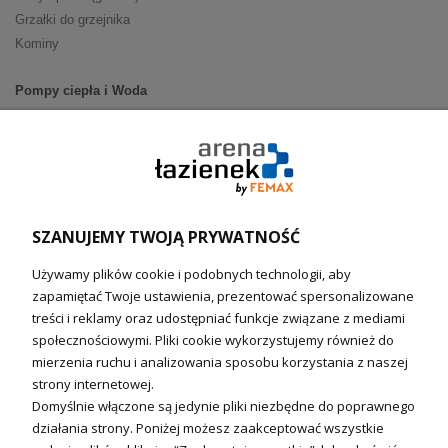
Grzałki do grzejnika
Kominy
Pompy ciepła i Woda
Pompy ciepła (producenci)
Ogrzewanie podłogowe (główne)
Podgrzewacze wody
Wymienniki i zasobniki
Naczynia wzbiorcze / Reduktory
SZANUJEMY TWOJĄ PRYWATNOŚĆ
Technika solarna i Sterowanie
Używamy plików cookie i podobnych technologii, aby
Technika solarna
zapamiętać Twoje ustawienia, prezentować spersonalizowane
Fotowoltanika
treści i reklamy oraz udostępniać funkcje związane z mediami
Sterowniki i regulatory
społecznościowymi. Pliki cookie wykorzystujemy również do
mierzenia ruchu i analizowania sposobu korzystania z naszej
Nagrzewnice i kurtyny
strony internetowej.
Domyślnie włączone są jedynie pliki niezbędne do poprawnego
Kuchnia i Wentylacja
działania strony. Poniżej możesz zaakceptować wszystkie