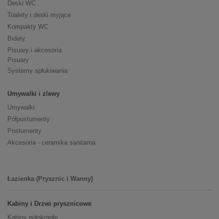
Deski WC
Toalety i deski myjące
Kompakty WC
Bidety
Pisuary i akcesoria
Pisuary
Systemy spłukiwania
Umywalki i zlewy
Umywalki
Półpostumenty
Postumenty
Akcesoria - ceramika sanitarna
Łazienka (Prysznic i Wanny)
Kabiny i Drzwi prysznicowe
Kabiny półokrągłe