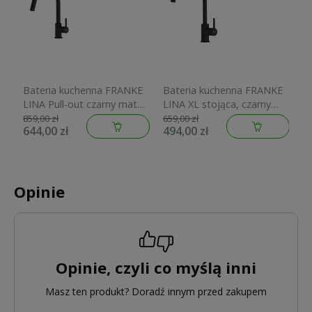
Bateria kuchenna FRANKE
Bateria kuchenna FRANKE
LINA Pull-out czarny mat
LINA XL stojąca, czarny
115.0626.053
mat 115.0626.019
859,00 zł
659,00 zł
644,00 zł
494,00 zł
Opinie
Opinie, czyli co myślą inni
Masz ten produkt? Doradź innym przed zakupem