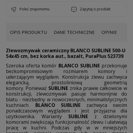
poleć znajomemu
zapytaj o produkt
OPIS PRODUKTU
DANE TECHNICZNE
OPINIE
Zlewozmywak ceramiczny BLANCO SUBLINE 500-U
54x45 cm, bez korka aut., bazalt, PuraPlus 523739
Szeroka oferta komór
BLANCO SUBLINE
przekonuje
bezkompromisowym rozmiarem komory i
uderzającym wyglądem. Konstrukcja zlewu zachwyca
elegancką, prostoliniową geometrią
komory. Ponieważ
SUBLINE
znika prawie całkowicie w
konstrukcji, zlewozmywak pasuje harmonijnie do
blatu - niezbędny w nowoczesnych, minimalistycznych
kuchniach.
BLANCO SUBLINE
zachwyca swoim
ponadczasowym wyglądem i jest przyjazna dla
użytkownika. Warianty
SUBLINE
z dzielonymi
komorami zwiększają funkcjonalność zlewu i ułatwiają
pracę w kuchni. Podczas gdy w w mniejszych