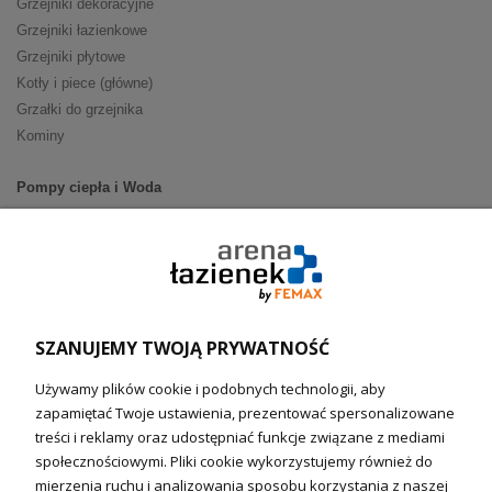
Grzejniki dekoracyjne
Grzejniki łazienkowe
Grzejniki płytowe
Kotły i piece (główne)
Grzałki do grzejnika
Kominy
Pompy ciepła i Woda
Pompy ciepła (producenci)
Ogrzewanie podłogowe (główne)
Podgrzewacze wody
Wymienniki i zasobniki
Naczynia wzbiorcze / Reduktory
SZANUJEMY TWOJĄ PRYWATNOŚĆ
Technika solarna i Sterowanie
Używamy plików cookie i podobnych technologii, aby
Technika solarna
zapamiętać Twoje ustawienia, prezentować spersonalizowane
Fotowoltanika
treści i reklamy oraz udostępniać funkcje związane z mediami
Sterowniki i regulatory
społecznościowymi. Pliki cookie wykorzystujemy również do
mierzenia ruchu i analizowania sposobu korzystania z naszej
Nagrzewnice i kurtyny