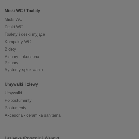
Miski WC / Toalety
Miski WC
Deski WC
Toalety i deski myjące
Kompakty WC
Bidety
Pisuary i akcesoria
Pisuary
Systemy spłukiwania
Umywalki i zlewy
Umywalki
Półpostumenty
Postumenty
Akcesoria - ceramika sanitarna
Łazienka (Prysznic i Wanny)