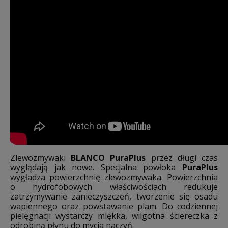
Zlewozmywaki
BLANCO PuraPlus
przez długi czas
wyglądają jak nowe. Specjalna powłoka
PuraPlus
wygładza powierzchnię zlewozmywaka. Powierzchnia
o hydrofobowych właściwościach redukuje
zatrzymywanie zanieczyszczeń, tworzenie się osadu
wapiennego oraz powstawanie plam. Do codziennej
pielęgnacji wystarczy miękka, wilgotna ściereczka z
odrobiną płynu do mycia naczyń.