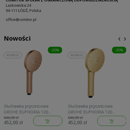
COMITOR SPÓŁKA Z OGRANICZONĄ ODPOWIEDZIALNOŚCIĄ
Laskowicka 24
94-111 ŁÓDŹ, Polska
office@comitor.pl
‹
›
Nowości
-30%
-30%
NOWOŚĆ
NOWOŚĆ
Słuchawka prysznicowa
Słuchawka prysznicowa
GROHE EUPHORIA 120
GROHE EUPHORIA 120
brushed warm sunset
brushed cool sunrise
646,00 zł
646,00 zł
452,00 zł
452,00 zł
134883DL00
134883GN00