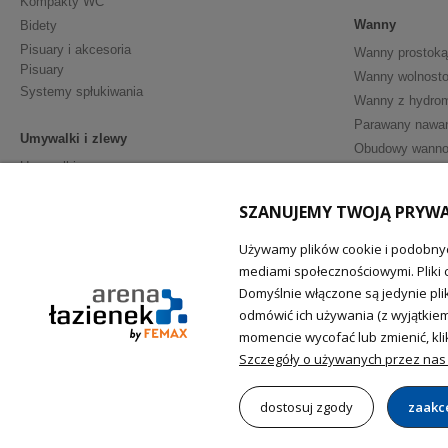
Kompakty WC
Wanny
Bidety
Pisuary i akcesoria
Wanny prostoką
Pisuary
Wanny wolnosto
Systemy spłukiwania
Wanny z hydro
Parawany nawa
Umywalki i zlewy
Obudowy wann
Umywalki
Półpostumenty
Meble i Akceso
SZANUJEMY TWOJĄ PRYW
Postumenty
Szafki podumy
Akcesoria - ceramika sanitarna
Używamy plików cookie i podobnyc
Umywalki z sza
mediami społecznościowymi. Pliki 
Lustra łazienko
Domyślnie włączone są jedynie pli
Akcesoria łazie
odmówić ich używania (z wyjątkie
Uchwyty dla ni
momencie wycofać lub zmienić, klik
Szczegóły o używanych przez nas 
dostosuj zgody
zaakc