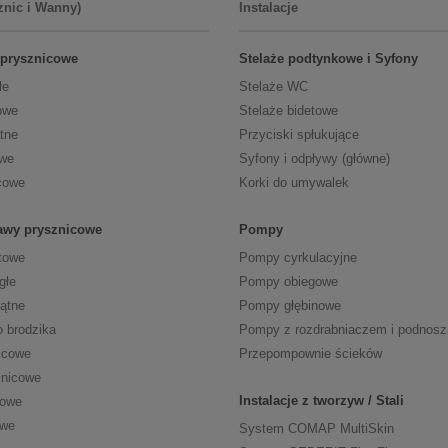
znic i Wanny)
Instalacje
 prysznicowe
Stelaże podtynkowe i Syfony
łe
Stelaże WC
owe
Stelaże bidetowe
tne
Przyciski spłukujące
owe
Syfony i odpływy (główne)
cowe
Korki do umywalek
tawy prysznicowe
Pompy
towe
Pompy cyrkulacyjne
głe
Pompy obiegowe
kątne
Pompy głębinowe
o brodzika
Pompy z rozdrabniaczem i podnos
icowe
Przepompownie ścieków
znicowe
Instalacje z tworzyw / Stali
cowe
owe
System COMAP MultiSkin