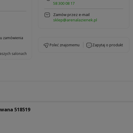
58 300 08 17
Zamów przez e-mail
sklep@arenalazienek.pl
niu zamówienia
poleć znajomemu
zapytaj o produkt
aszych salonach
owana 518519