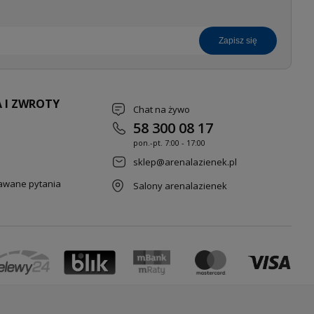
zapisz się
 I ZWROTY
Chat na żywo
58 300 08 17
pon.-pt. 7
:00 - 17:00
sklep@arenalazienek.pl
dawane pytania
Salony arenalazienek