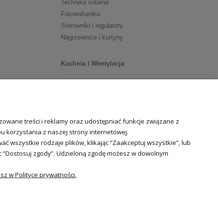
Technika solarna
Fotowoltanika
Sterowniki i regulatory
Nagrzewnice i kurtyny
Kuchnia i Wentylacja
Kuchnia
Zlewozmywaki
Baterie kuchenne
owane treści i reklamy oraz udostępniać funkcje związane z
Młynki do odpadów
 korzystania z naszej strony internetowej.
 wszystkie rodzaje plików, klikając “Zaakceptuj wszystkie”, lub
Wentylacja i Informacje
jąc “Dostosuj zgody”. Udzieloną zgodę możesz w dowolnym
Klimatyzacja
Rekuperacja
z w Polityce prywatności.
Wentylatory