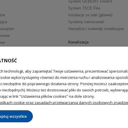
System GEBERIT FlowFit
System TECE Flex
tne
Instalacje ze stali (główne)
jące
Systemy zamocowań
masażem
Narzędzia i materiały instalacyjne
nnowe
Kanalizacja
owe
Kanalizacja wewn. HT
ria
Kanalizacja wewn. niskoszumowa
ATNOŚĆ
walkowe
Kanalizacja zewnętrzna
h technologii, aby zapamiętać Twoje ustawienia, prezentować spersonaliz
fką
Zasuwy burzowe
cookie wykorzystujemy również do mierzenia ruchu i analizowania sposobu
we
ki niezbędne do poprawnego działania strony. Poniżej możesz zaakceptować
Uzdatnianie wody
nkowe (główne)
m niezbędnych). Możesz też dostosować pliki do swoich potrzeb, wybiera
epełnosprawnych
Filtry do wody
ając w link “Ustawienia plików cookies” na dole strony.
Zmiękczacze wody
plikach cookie oraz zasadach przetwarzania danych osobowych znajdzies
Sól do zmiękczaczy
eptuj wszystkie