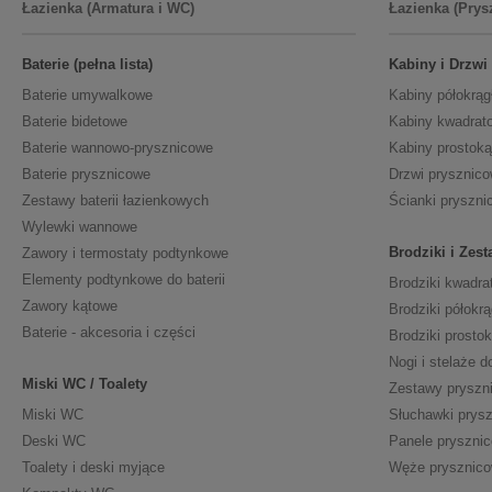
Łazienka (Armatura i WC)
Łazienka (Prys
Baterie (pełna lista)
Kabiny i Drzwi
Baterie umywalkowe
Kabiny półokrąg
Baterie bidetowe
Kabiny kwadrat
Baterie wannowo-prysznicowe
Kabiny prostoką
Baterie prysznicowe
Drzwi prysznic
Zestawy baterii łazienkowych
Ścianki pryszni
Wylewki wannowe
Brodziki i Zes
Zawory i termostaty podtynkowe
Elementy podtynkowe do baterii
Brodziki kwadra
Zawory kątowe
Brodziki półokrą
Baterie - akcesoria i części
Brodziki prosto
Nogi i stelaże d
Miski WC / Toalety
Zestawy pryszn
Miski WC
Słuchawki prys
Deski WC
Panele pryszni
Toalety i deski myjące
Węże prysznic