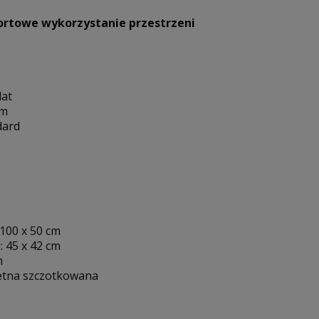
rtowe wykorzystanie przestrzeni
lat
ym
dard
100 x 50 cm
 45 x 42 cm
m
hetna szczotkowana