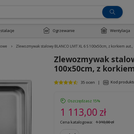
nstalacje
Ogrzewanie
Wentylacja
›
lowe
Zlewozmywak stalowy BLANCO LIVIT XL 6 S 100x50cm, z korkiem aut.,
Zlewozmywak stalow
100x50cm, z korkiem
Kod produkt
35 ocen
|
Oszczędzasz 15%
1 113,00 zł
Cena katalogowa:
1 310,00 zł