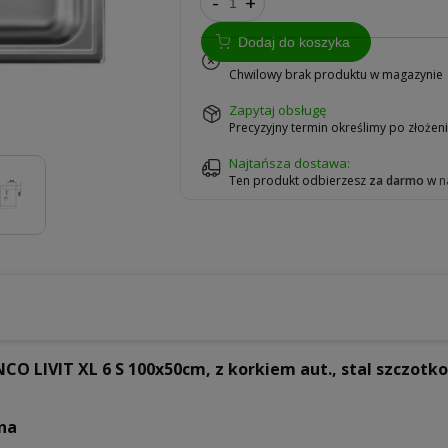
-
+
Dodaj do koszyka
na zamówienie
Chwilowy brak produktu w magazynie
zapytaj obsługę
Precyzyjny termin określimy po złoże
Najtańsza dostawa:
Ten produkt odbierzesz
za darmo
w
n
 LIVIT XL 6 S 100x50cm, z korkiem aut., stal szczotk
na