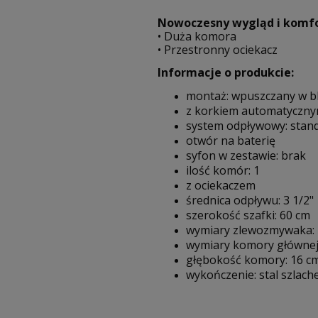
Nowoczesny wygląd i komfo
• Duża komora
• Przestronny ociekacz
Informacje o produkcie:
montaż: wpuszczany w b
z korkiem automatyczn
system odpływowy: stan
otwór na baterię
syfon w zestawie: brak
ilość komór: 1
z ociekaczem
średnica odpływu: 3 1/2"
szerokość szafki: 60 cm
wymiary zlewozmywaka: 
wymiary komory głównej:
głębokość komory: 16 c
wykończenie: stal szlac