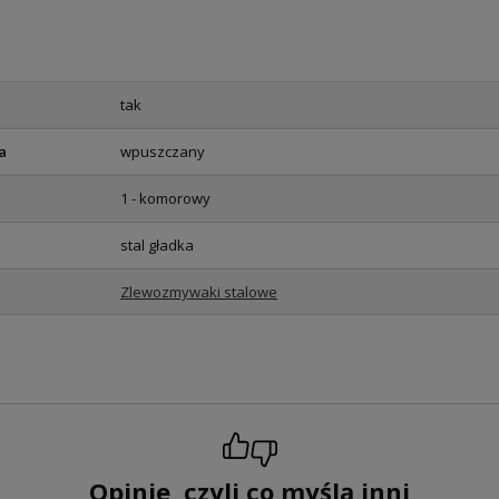
tak
a
wpuszczany
1 - komorowy
stal gładka
Zlewozmywaki stalowe
Opinie, czyli co myślą inni