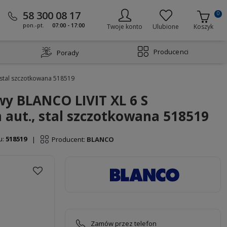
58 300 08 17
0
pon.-pt.
07:00 - 17:00
Twoje konto
Ulubione
Koszyk
Producenci
Porady
 stal szczotkowana 518519
y BLANCO LIVIT XL 6 S
 aut., stal szczotkowana 518519
u:
518519
Producent:
BLANCO
|
Zamów przez telefon