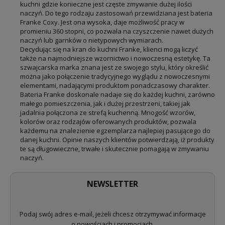
kuchni gdzie konieczne jest częste zmywanie dużej ilości
naczyń. Do tego rodzaju zastosowań przewidziana jest bateria
Franke Coxy. Jest ona wysoka, daje możliwość pracy w
promieniu 360 stopni, co pozwala na czyszczenie nawet dużych
naczyń lub garnków o nietypowych wymiarach.
Decydując się na kran do kuchni Franke, klienci mogą liczyć
także na najmodniejsze wzornictwo i nowoczesną estetykę. Ta
szwajcarska marka znana jest ze swojego stylu, który określić
można jako połączenie tradycyjnego wyglądu z nowoczesnymi
elementami, nadającymi produktom ponadczasowy charakter.
Bateria Franke doskonale nadaje się do każdej kuchni, zarówno
małego pomieszczenia, jak i dużej przestrzeni, takiej jak
jadalnia połączona ze strefą kuchenną. Mnogość wzorów,
kolorów oraz rodzajów oferowanych produktów, pozwala
każdemu na znalezienie egzemplarza najlepiej pasującego do
danej kuchni. Opinie naszych klientów potwierdzają, iż produkty
te są długowieczne, trwałe i skutecznie pomagają w zmywaniu
naczyń.
NEWSLETTER
Podaj swój adres e-mail, jeżeli chcesz otrzymywać informacje
o nowościach i promocjach.