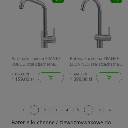
Bateria kuchenna FRANKE
Bateria kuchenna FRANKE
KUBUS, stal szlachetna
LEDA NEO stal szlachetna
115.0529.202
115.0590.046
1 159,00 zł
1 099,00 zł
1 159,00 zł
1 099,00 zł
«
1
2
3
4
5
...
8
»
Baterie kuchenne / zlewozmywakowe do