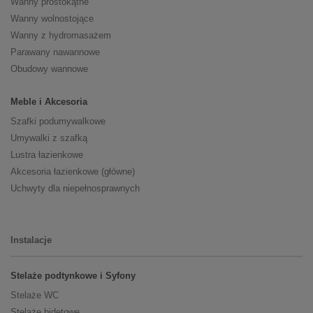
Wanny prostokątne
Wanny wolnostojące
Wanny z hydromasażem
Parawany nawannowe
Obudowy wannowe
Meble i Akcesoria
Szafki podumywalkowe
Umywalki z szafką
Lustra łazienkowe
Akcesoria łazienkowe (główne)
Uchwyty dla niepełnosprawnych
Instalacje
Stelaże podtynkowe i Syfony
Stelaże WC
Stelaże bidetowe