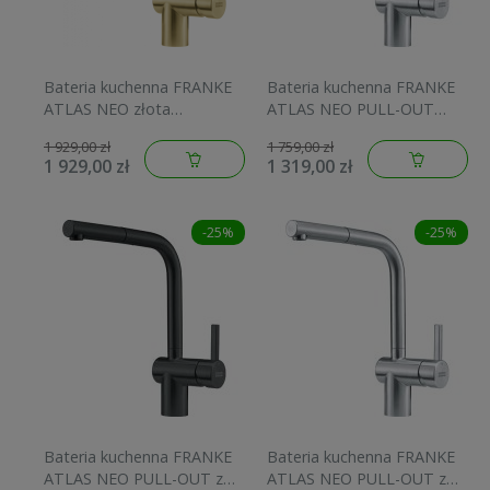
Bateria kuchenna FRANKE
Bateria kuchenna FRANKE
ATLAS NEO złota
ATLAS NEO PULL-OUT
115.0681.242
WINDOW podokienna stal
1 929,00 zł
1 759,00 zł
szlachetna 115.0521.439
1 929,00 zł
1 319,00 zł
-25%
-25%
Bateria kuchenna FRANKE
Bateria kuchenna FRANKE
ATLAS NEO PULL-OUT z
ATLAS NEO PULL-OUT z