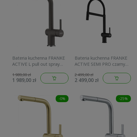
Bateria kuchenna FRANKE
Bateria kuchenna FRANKE
ACTIVE L pull out spray
ACTIVE SEMI PRO czarny
szary łupkowy/chrom
mat 115.0653.409
1 989,00 zł
2 499,00 zł
115.0721.464
1 989,00 zł
2 499,00 zł
-0%
-25%