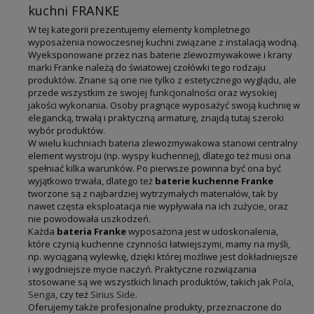
kuchni FRANKE
W tej kategorii prezentujemy elementy kompletnego
wyposażenia nowoczesnej kuchni związane z instalacją wodną.
Wyeksponowane przez nas baterie zlewozmywakowe i krany
marki Franke należą do światowej czołówki tego rodzaju
produktów. Znane są one nie tylko z estetycznego wyglądu, ale
przede wszystkim ze swojej funkcjonalności oraz wysokiej
jakości wykonania. Osoby pragnące wyposażyć swoją kuchnię w
elegancką, trwałą i praktyczną armaturę, znajdą tutaj szeroki
wybór produktów.
W wielu kuchniach bateria zlewozmywakowa stanowi centralny
element wystroju (np. wyspy kuchennej), dlatego też musi ona
spełniać kilka warunków. Po pierwsze powinna być ona być
wyjątkowo trwała, dlatego też
baterie kuchenne Franke
tworzone są z najbardziej wytrzymałych materiałów, tak by
nawet częsta eksploatacja nie wypływała na ich zużycie, oraz
nie powodowała uszkodzeń.
Każda
bateria Franke
wyposażona jest w udoskonalenia,
które czynią kuchenne czynności łatwiejszymi, mamy na myśli,
np. wyciąganą wylewkę, dzięki której możliwe jest dokładniejsze
i wygodniejsze mycie naczyń. Praktyczne rozwiązania
stosowane są we wszystkich linach produktów, takich jak
Pola
,
Senga
, czy też
Sirius Side
.
Oferujemy także profesjonalne produkty, przeznaczone do