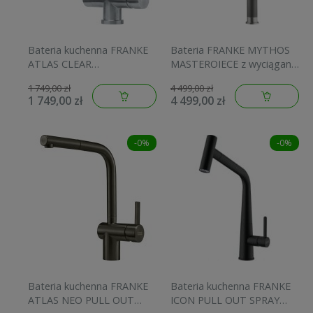
Bateria kuchenna FRANKE
Bateria FRANKE MYTHOS
ATLAS CLEAR
MASTEROIECE z wyciąganą
dwufunkcyjna do systemu
wylewką stal szlachetna
1 749,00 zł
4 499,00 zł
filtrującego, stal szlachetna
115.0711.554
1 749,00 zł
4 499,00 zł
120.0179.978
-0%
-0%
Bateria kuchenna FRANKE
Bateria kuchenna FRANKE
ATLAS NEO PULL OUT
ICON PULL OUT SPRAY