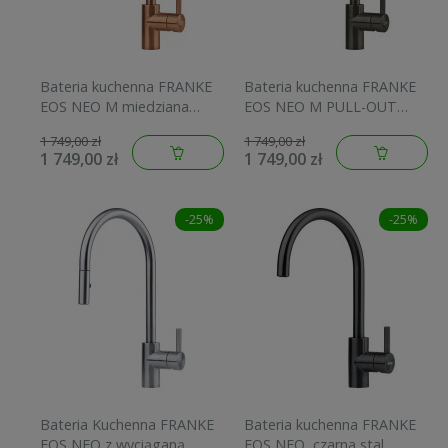
Bateria kuchenna FRANKE
Bateria kuchenna FRANKE
EOS NEO M miedziana
EOS NEO M PULL-OUT
115.0628.254
SPRAY z wyciąganą
1 749,00 zł
1 749,00 zł
wylewką, antracyt
1 749,00 zł
1 749,00 zł
115.0628.256
-25%
-25%
Bateria Kuchenna FRANKE
Bateria kuchenna FRANKE
EOS NEO z wyciąganą
EOS NEO, czarna stal