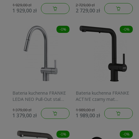
antracyt 115.0628.210
czarny mat 115.0625.190
1 929,00 zł
2 729,00 zł
1 929,00 zł
2 729,00 zł
-0%
-0%
Bateria kuchenna FRANKE
Bateria kuchenna FRANKE
LEDA NEO Pull-Out stal
ACTIVE czarny mat
szlachetna 115.0590.047
115.0653.382
1 379,00 zł
1 989,00 zł
1 379,00 zł
1 989,00 zł
-0%
-0%