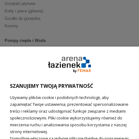
Grzejniki płytowe
Kotły i piece (główne)
Grzałki do grzejnika
Kominy
Pompy ciepła i Woda
Pompy ciepła (producenci)
Ogrzewanie podłogowe (główne)
Podgrzewacze wody
Wymienniki i zasobniki
Naczynia wzbiorcze / Reduktory
SZANUJEMY TWOJĄ PRYWATNOŚĆ
Technika solarna i Sterowanie
Używamy plików cookie i podobnych technologii, aby
Technika solarna
zapamiętać Twoje ustawienia, prezentować spersonalizowane
Fotowoltanika
treści i reklamy oraz udostępniać funkcje związane z mediami
Sterowniki i regulatory
społecznościowymi. Pliki cookie wykorzystujemy również do
mierzenia ruchu i analizowania sposobu korzystania z naszej
Nagrzewnice i kurtyny
strony internetowej.
Domyślnie włączone są jedynie pliki niezbędne do poprawnego