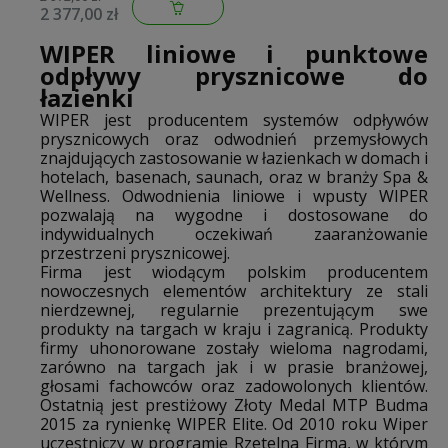
500.0258.44.120
2 377,00 zł
WIPER liniowe i punktowe
odpływy prysznicowe do
łazienki
WIPER jest producentem systemów odpływów
prysznicowych oraz odwodnień przemysłowych
znajdujących zastosowanie w łazienkach w domach i
hotelach, basenach, saunach, oraz w branży Spa &
Wellness. Odwodnienia liniowe i wpusty WIPER
pozwalają na wygodne i dostosowane do
indywidualnych oczekiwań zaaranżowanie
przestrzeni prysznicowej.
Firma jest wiodącym polskim producentem
nowoczesnych elementów architektury ze stali
nierdzewnej, regularnie prezentującym swe
produkty na targach w kraju i zagranicą. Produkty
firmy uhonorowane zostały wieloma nagrodami,
zarówno na targach jak i w prasie branżowej,
głosami fachowców oraz zadowolonych klientów.
Ostatnią jest prestiżowy Złoty Medal MTP Budma
2015 za rynienkę WIPER Elite. Od 2010 roku Wiper
uczestniczy w programie Rzetelna Firma, w którym