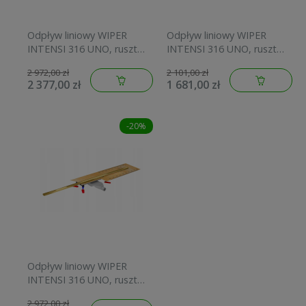
Odpływ liniowy WIPER
Odpływ liniowy WIPER
INTENSI 316 UNO, ruszt
INTENSI 316 UNO, ruszt
LIN 120 cm, grafit mat
LIN 120 cm, srebrny szlif
2 972,00 zł
2 101,00 zł
500.0258.55.120
500.0258.32.120
2 377,00 zł
1 681,00 zł
-20%
Odpływ liniowy WIPER
INTENSI 316 UNO, ruszt
LIN 120 cm, złoty poler
2 972,00 zł