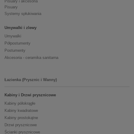
Pisuary i akcesoria
Pisuary
Systemy spłukiwania
Umywalki i zlewy
Umywalki
Półpostumenty
Postumenty
Akcesoria - ceramika sanitarna
Łazienka (Prysznic i Wanny)
Kabiny i Drzwi prysznicowe
Kabiny półokrągłe
Kabiny kwadratowe
Kabiny prostokątne
Drzwi prysznicowe
Ścianki prysznicowe