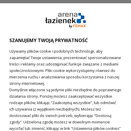
Pompy ciepła (producenci)
Ogrzewanie podłogowe (główne)
Podgrzewacze wody
Wymienniki i zasobniki
Naczynia wzbiorcze / Reduktory
SZANUJEMY TWOJĄ PRYWATNOŚĆ
Technika solarna i Sterowanie
Używamy plików cookie i podobnych technologii, aby
Technika solarna
zapamiętać Twoje ustawienia, prezentować spersonalizowane
Fotowoltanika
treści i reklamy oraz udostępniać funkcje związane z mediami
Sterowniki i regulatory
społecznościowymi. Pliki cookie wykorzystujemy również do
mierzenia ruchu i analizowania sposobu korzystania z naszej
Nagrzewnice i kurtyny
strony internetowej.
Domyślnie włączone są jedynie pliki niezbędne do poprawnego
Kuchnia i Wentylacja
działania strony. Poniżej możesz zaakceptować wszystkie
rodzaje plików, klikając “Zaakceptuj wszystkie”, lub odmówić
Kuchnia
ich używania (z wyjątkiem niezbędnych). Możesz też
dostosować pliki do swoich potrzeb, wybierając “Dostosuj
Zlewozmywaki
zgody”. Udzieloną zgodę możesz w dowolnym momencie
Baterie kuchenne
wycofać lub zmienić, klikając w link “Ustawienia plików cookies”
Młynki do odpadów