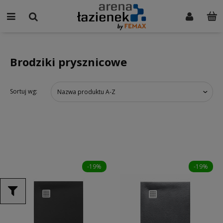
Brodziki prysznicowe
Sortuj wg:
Nazwa produktu A-Z
-19%
-19%