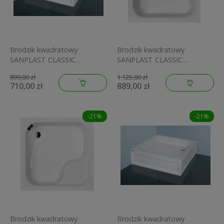
Brodzik kwadratowy
Brodzik kwadratowy
SANPLAST CLASSIC
SANPLAST CLASSIC
80x15cm, biały
80x28cm, biały
899,00 zł
1 125,00 zł
615010003001000
615010022001000
710,00 zł
889,00 zł
-21%
-21%
Brodzik kwadratowy
Brodzik kwadratowy