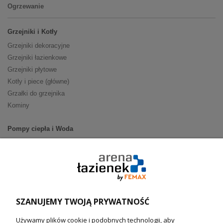
Ogrzewanie
Grzejniki i Kotły
Grzejniki dekoracyjne
Grzejniki łazienkowe
Grzejniki płytowe
Kotły i piece (główne)
Grzałki do grzejnika
Kominy
Pompy ciepła i Woda
Pompy ciepła (producenci)
Ogrzewanie podłogowe (główne)
Podgrzewacze wody
Wymienniki i zasobniki
Naczynia wzbiorcze / Reduktory
SZANUJEMY TWOJĄ PRYWATNOŚĆ
Technika solarna i Sterowanie
Używamy plików cookie i podobnych technologii, aby