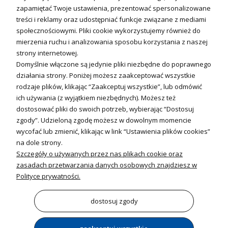
Technika solarna
zapamiętać Twoje ustawienia, prezentować spersonalizowane
Fotowoltanika
treści i reklamy oraz udostępniać funkcje związane z mediami
Sterowniki i regulatory
społecznościowymi. Pliki cookie wykorzystujemy również do
mierzenia ruchu i analizowania sposobu korzystania z naszej
Nagrzewnice i kurtyny
strony internetowej.
Domyślnie włączone są jedynie pliki niezbędne do poprawnego
Kuchnia i Wentylacja
działania strony. Poniżej możesz zaakceptować wszystkie
rodzaje plików, klikając “Zaakceptuj wszystkie”, lub odmówić
Kuchnia
ich używania (z wyjątkiem niezbędnych). Możesz też
dostosować pliki do swoich potrzeb, wybierając “Dostosuj
Zlewozmywaki
zgody”. Udzieloną zgodę możesz w dowolnym momencie
Baterie kuchenne
wycofać lub zmienić, klikając w link “Ustawienia plików cookies”
Młynki do odpadów
na dole strony.
Szczegóły o używanych przez nas plikach cookie oraz
Wentylacja i Informacje
zasadach przetwarzania danych osobowych znajdziesz w
Klimatyzacja
Polityce prywatności.
Rekuperacja
Wentylatory
dostosuj zgody