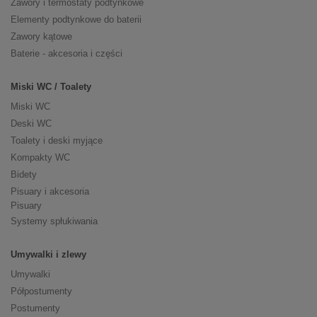
Zawory i termostaty podtynkowe
Elementy podtynkowe do baterii
Zawory kątowe
Baterie - akcesoria i części
Miski WC / Toalety
Miski WC
Deski WC
Toalety i deski myjące
Kompakty WC
Bidety
Pisuary i akcesoria
Pisuary
Systemy spłukiwania
Umywalki i zlewy
Umywalki
Półpostumenty
Postumenty