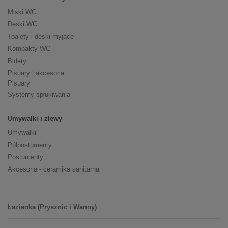
Miski WC
Deski WC
Toalety i deski myjące
Kompakty WC
Bidety
Pisuary i akcesoria
Pisuary
Systemy spłukiwania
Umywalki i zlewy
Umywalki
Półpostumenty
Postumenty
Akcesoria - ceramika sanitarna
Łazienka (Prysznic i Wanny)