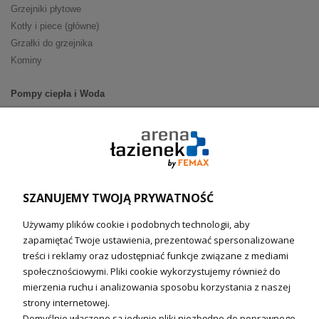
Grzejniki płytowe
Kotły i piece (główne)
Grzałki do grzejnika
Kominy
Pompy ciepła i Woda
Pompy ciepła (producenci)
Ogrzewanie podłogowe (główne)
Podgrzewacze wody
Wymienniki i zasobniki
Naczynia wzbiorcze / Reduktory
SZANUJEMY TWOJĄ PRYWATNOŚĆ
Technika solarna i Sterowanie
Używamy plików cookie i podobnych technologii, aby
Technika solarna
zapamiętać Twoje ustawienia, prezentować spersonalizowane
Fotowoltanika
treści i reklamy oraz udostępniać funkcje związane z mediami
Sterowniki i regulatory
społecznościowymi. Pliki cookie wykorzystujemy również do
mierzenia ruchu i analizowania sposobu korzystania z naszej
Nagrzewnice i kurtyny
strony internetowej.
Domyślnie włączone są jedynie pliki niezbędne do poprawnego