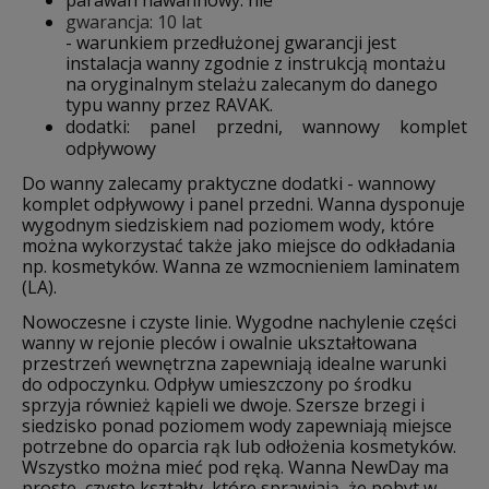
parawan nawannowy: nie
gwarancja: 10 lat
- warunkiem przedłużonej gwarancji jest
instalacja wanny zgodnie z instrukcją montażu
na oryginalnym stelażu zalecanym do danego
typu wanny przez RAVAK.
dodatki: panel przedni, wannowy komplet
odpływowy
Do wanny zalecamy praktyczne dodatki - wannowy
komplet odpływowy i panel przedni. Wanna dysponuje
wygodnym siedziskiem nad poziomem wody, które
można wykorzystać także jako miejsce do odkładania
np. kosmetyków. Wanna ze wzmocnieniem laminatem
(LA).
Nowoczesne i czyste linie. Wygodne nachylenie części
wanny w rejonie pleców i owalnie ukształtowana
przestrzeń wewnętrzna zapewniają idealne warunki
do odpoczynku. Odpływ umieszczony po środku
sprzyja również kąpieli we dwoje. Szersze brzegi i
siedzisko ponad poziomem wody zapewniają miejsce
potrzebne do oparcia rąk lub odłożenia kosmetyków.
Wszystko można mieć pod ręką. Wanna NewDay ma
proste, czyste kształty, które sprawiają, że pobyt w