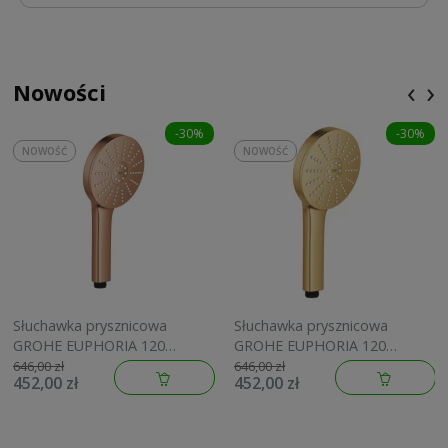
‹
›
Nowości
-30%
-30%
NOWOŚĆ
NOWOŚĆ
Słuchawka prysznicowa
Słuchawka prysznicowa
GROHE EUPHORIA 120
GROHE EUPHORIA 120
brushed warm sunset
brushed cool sunrise
646,00 zł
646,00 zł
452,00 zł
452,00 zł
134883DL00
134883GN00