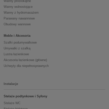
Wanny prostokątne
Wanny wolnostojące
Wanny z hydromasażem
Parawany nawannowe
Obudowy wannowe
Meble i Akcesoria
Szafki podumywalkowe
Umywalki z szafką
Lustra łazienkowe
Akcesoria łazienkowe (główne)
Uchwyty dla niepełnosprawnych
Instalacje
Stelaże podtynkowe i Syfony
Stelaże WC
Stelaże bidetowe