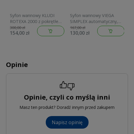
Syfon wannowy KLUDI
Syfon wannowy VIEGA
S
ROTEXA 2000 z pokrętłem,
SIMPLEX automatyczny,
cl
chrom 2130005N
chrom 495121
H
300,00 zł
167,00 zł
24
154,00 zł
130,00 zł
1
Opinie
Opinie, czyli co myślą inni
Masz ten produkt? Doradź innym przed zakupem
Napisz opinię