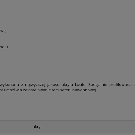
owej
anelu
wykonana z najwyższej jakości akrylu Lucite. Specjalnie profilowana 
ant umożliwia zainstalowanie tam baterii nawannowej.
akryl