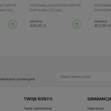
owa GROHE
Słuchawka prysznicowa GROHE
Słuchawk
ed cool
EUPHORIA 120 stal
EUPHORIA
szczotkowana 134883DC00
graphite 
609,00 zł
646,00 zł
426,00 zł
452,00 zł
nowościach i promocjach.
TWOJE KONTO
GWARANCJA
Twoje zamówienia
Gwarancja