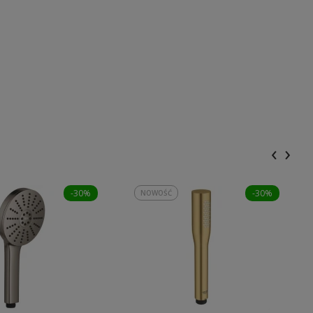
‹
›
-30%
-30%
NOWOŚĆ