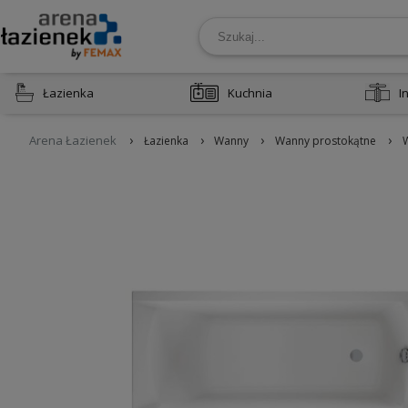
Łazienka
Kuchnia
I
›
›
›
›
Arena Łazienek
Łazienka
Wanny
Wanny prostokątne
W