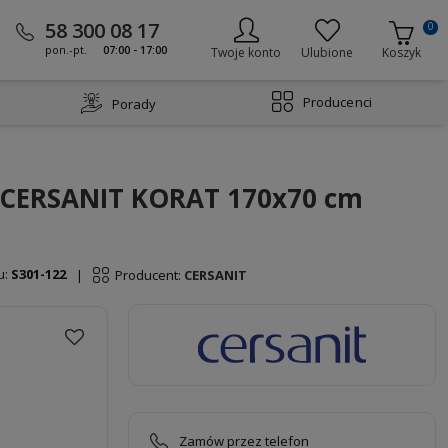
58 300 08 17
0
pon.-pt.
07:00 - 17:00
Twoje konto
Ulubione
Koszyk
Producenci
Porady
 CERSANIT KORAT 170x70 cm
u:
S301-122
Producent:
CERSANIT
|
Zamów przez telefon