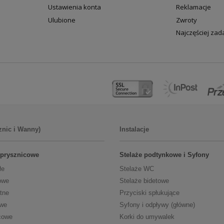
Ustawienia konta
Reklamacje
Ulubione
Zwroty
Najczęściej za
znic i Wanny)
Instalacje
 prysznicowe
Stelaże podtynkowe i Syfony
łe
Stelaże WC
owe
Stelaże bidetowe
tne
Przyciski spłukujące
owe
Syfony i odpływy (główne)
cowe
Korki do umywalek