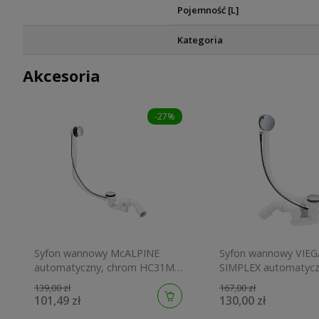
Pojemność [L]
Kategoria
Akcesoria
-27%
Syfon wannowy McALPINE
Syfon wannowy VIEG
automatyczny, chrom HC31M-
SIMPLEX automatycz
N1
495121
139,00 zł
167,00 zł
101,49 zł
130,00 zł