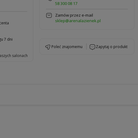
58 300 08 17
Zamów przez e-mail
sklep@arenalazienek.pl
centa
u 7 dni
poleć znajomemu
zapytaj o produkt
aszych salonach