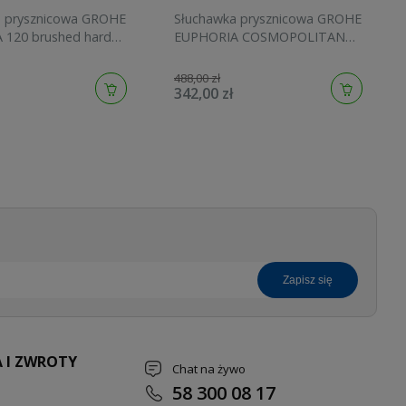
a prysznicowa GROHE
Słuchawka prysznicowa GROHE
 120 brushed hard
EUPHORIA COSMOPOLITAN
134883AL00
STICK brushed cool sunrise
27400GN0
488,00 zł
342,00 zł
zapisz się
 I ZWROTY
Chat na żywo
58 300 08 17