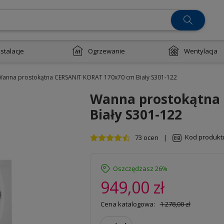
nstalacje
Ogrzewanie
Wentylacja
anna prostokątna CERSANIT KORAT 170x70 cm Biały S301-122
Wanna prostokątna
Biały S301-122
Kod produkt
73 ocen
|
Oszczędzasz 26%
949,00 zł
Cena katalogowa:
1 278,00 zł