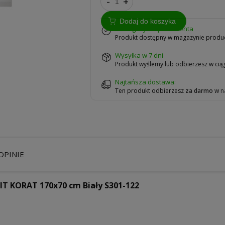
-
+
Dodaj do koszyka
w magazynie producenta
Produkt dostępny w magazynie produ
Wysyłka w 7 dni
Produkt wyślemy lub odbierzesz w ciąg
Najtańsza dostawa:
Ten produkt odbierzesz
za darmo
w
n
OPINIE
T KORAT 170x70 cm Biały S301-122