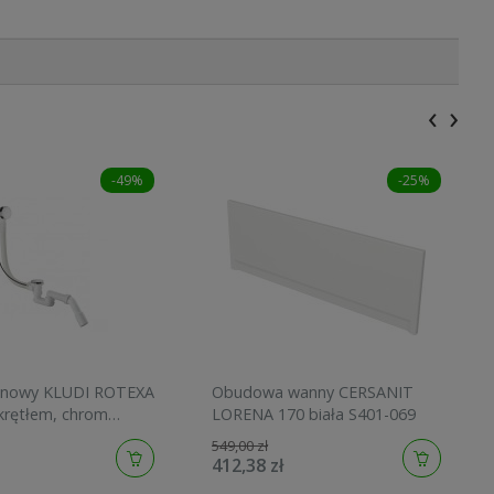
‹
›
-49%
-25%
nnowy KLUDI ROTEXA
Obudowa wanny CERSANIT
krętłem, chrom
LORENA 170 biała S401-069
549,00 zł
412,38 zł