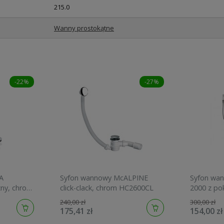
215.0
Wanny prostokątne
-22%
-27%
A
Syfon wannowy McALPINE
Syfon wa
ny, chrom
click-clack, chrom HC2600CL
2000 z po
2130005N
240,00 zł
300,00 zł
175,41 zł
154,00 zł