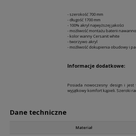
- szerokość 700 mm
- długość 1700 mm
- 100% akryl najwyższej jakości
- możliwość montażu baterii nawann
- kolor wanny Cersanit white
- tworzywo akryl
- możliwość dokupienia obudowy i p
Informacje dodatkowe:
Posiada nowoczesny design i jest 
wyjątkowy komfort kąpieli. Szeroki r
Dane techniczne
Materiał