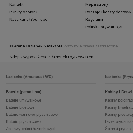
Kontakt
Mapa strony
Punkty odbioru
Rodzaje i koszty dostawy
Nasz kanał You Tube
Regulamin
Polityka prywatności
© Arena Łazienek & maxsote
Wszystkie prawa zastrzeżone.
Sklep z wyposażeniem łazienek i ogrzewaniem
Łazienka (Armatura i WC)
Łazienka (Prys
Baterie (pełna lista)
Kabiny i Drzwi
Baterie umywalkowe
Kabiny półokrąg
Baterie bidetowe
Kabiny kwadrat
Baterie wannowo-prysznicowe
Kabiny prostoką
Baterie prysznicowe
Drzwi prysznic
Zestawy baterii łazienkowych
Ścianki pryszni