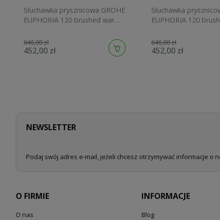
Słuchawka prysznicowa GROHE
Słuchawka prysznic
EUPHORIA 120 brushed warm
EUPHORIA 120 brush
sunset 134883DL00
sunrise 134883GN00
646,00 zł
646,00 zł
452,00 zł
452,00 zł
NEWSLETTER
Podaj swój adres e-mail, jeżeli chcesz otrzymywać informacje o 
O FIRMIE
INFORMACJE
O nas
Blog